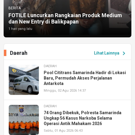
BERITA
FOTILE Luncurkan Rangkaian Produk Medium
dan New Entry di Balikpapan
1 hari yang lalu
Daerah
chevron_right
Lihat Lainnya
DAERAH
Pool Cititrans Samarinda Hadir di Lokasi
Baru, Permudah Akses Perjalanan
Antarkota
Minggu, 02 Agu 2026 14:37
DAERAH
74 Orang Dibekuk, Polresta Samarinda
Ungkap 56 Kasus Narkoba Selama
Operasi Antik Mahakam 2026
Sabtu, 01 Agu 2026 06:43