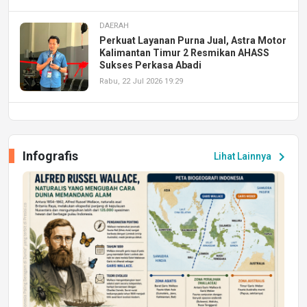
DAERAH
Perkuat Layanan Purna Jual, Astra Motor
Kalimantan Timur 2 Resmikan AHASS
Sukses Perkasa Abadi
Rabu, 22 Jul 2026 19:29
DAERAH
UPA PERKASA Universitas Mulawarman
Laksanakan Job Fair Batch II, Hadirkan
Infografis
chevron_right
Lihat Lainnya
Peluang Kerja dan Magang
Jumat, 17 Jul 2026 22:30
DAERAH
Astra Motor Kalimantan Timur 2 Dukung
Mahasiswa Samarinda dalam Astra
Honda SDGs Future Leaders 2026
Jumat, 10 Jul 2026 19:01