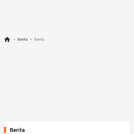
home
Berita
Berita
Berita