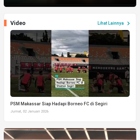
Video
chevron_right
Lihat Lainnya
PSM Makassar Siap Hadapi Borneo FC di Segiri
Jumat, 02 Januari 2026