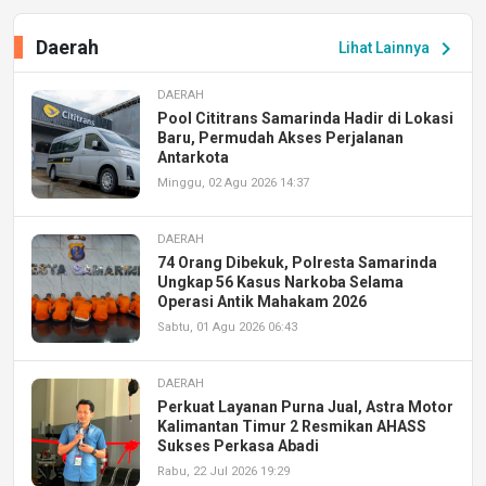
Daerah
chevron_right
Lihat Lainnya
DAERAH
Pool Cititrans Samarinda Hadir di Lokasi
Baru, Permudah Akses Perjalanan
Antarkota
Minggu, 02 Agu 2026 14:37
DAERAH
74 Orang Dibekuk, Polresta Samarinda
Ungkap 56 Kasus Narkoba Selama
Operasi Antik Mahakam 2026
Sabtu, 01 Agu 2026 06:43
DAERAH
Perkuat Layanan Purna Jual, Astra Motor
Kalimantan Timur 2 Resmikan AHASS
Sukses Perkasa Abadi
Rabu, 22 Jul 2026 19:29