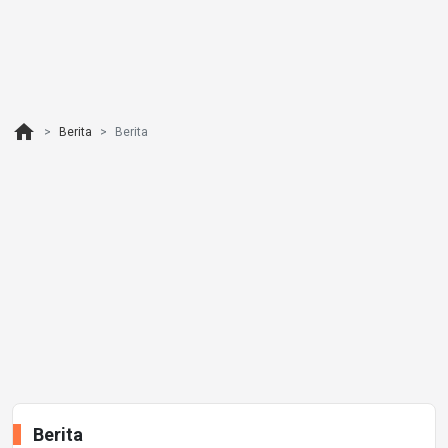
home
Berita
Berita
Berita