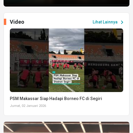
Video
chevron_right
Lihat Lainnya
PSM Makassar Siap Hadapi Borneo FC di Segiri
Jumat, 02 Januari 2026