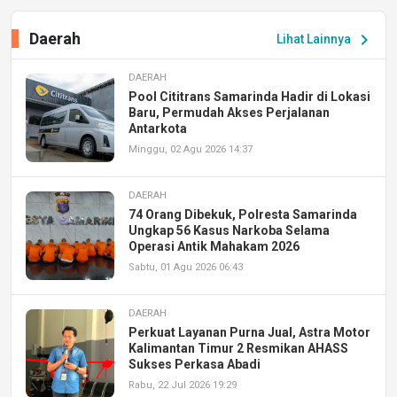
Daerah
chevron_right
Lihat Lainnya
DAERAH
Pool Cititrans Samarinda Hadir di Lokasi
Baru, Permudah Akses Perjalanan
Antarkota
Minggu, 02 Agu 2026 14:37
DAERAH
74 Orang Dibekuk, Polresta Samarinda
Ungkap 56 Kasus Narkoba Selama
Operasi Antik Mahakam 2026
Sabtu, 01 Agu 2026 06:43
DAERAH
Perkuat Layanan Purna Jual, Astra Motor
Kalimantan Timur 2 Resmikan AHASS
Sukses Perkasa Abadi
Rabu, 22 Jul 2026 19:29