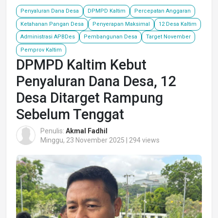
Penyaluran Dana Desa
DPMPD Kaltim
Percepatan Anggaran
Ketahanan Pangan Desa
Penyerapan Maksimal
12 Desa Kaltim
Administrasi APBDes
Pembangunan Desa
Target November
Pemprov Kaltim
DPMPD Kaltim Kebut
Penyaluran Dana Desa, 12
Desa Ditarget Rampung
Sebelum Tenggat
Penulis:
Akmal Fadhil
Minggu, 23 November 2025 | 294 views