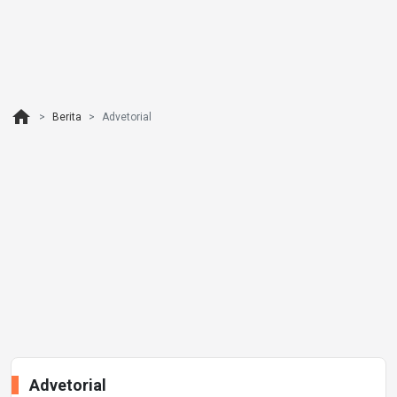
home
Berita
Advetorial
Advetorial