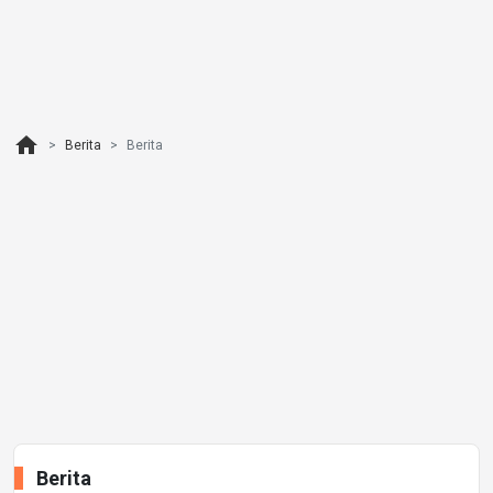
home
Berita
Berita
Berita