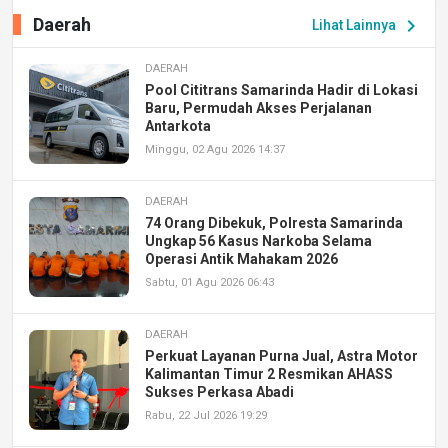
Daerah
chevron_right
Lihat Lainnya
DAERAH
Pool Cititrans Samarinda Hadir di Lokasi
Baru, Permudah Akses Perjalanan
Antarkota
Minggu, 02 Agu 2026 14:37
DAERAH
74 Orang Dibekuk, Polresta Samarinda
Ungkap 56 Kasus Narkoba Selama
Operasi Antik Mahakam 2026
Sabtu, 01 Agu 2026 06:43
DAERAH
Perkuat Layanan Purna Jual, Astra Motor
Kalimantan Timur 2 Resmikan AHASS
Sukses Perkasa Abadi
Rabu, 22 Jul 2026 19:29