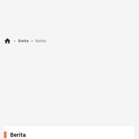
home
Berita
Berita
Berita