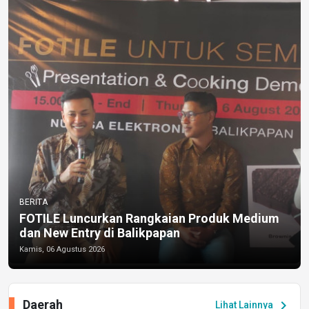
BERITA
FOTILE Luncurkan Rangkaian Produk Medium
dan New Entry di Balikpapan
Kamis, 06 Agustus 2026
Daerah
chevron_right
Lihat Lainnya