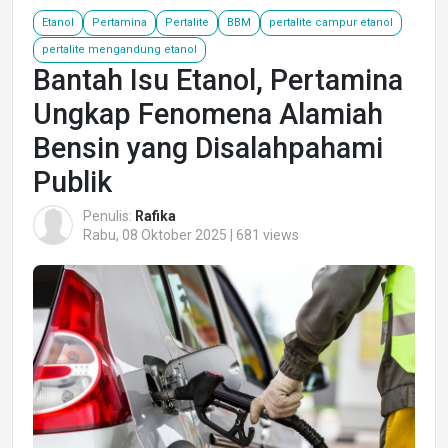
Etanol
Pertamina
Pertalite
BBM
pertalite campur etanol
pertalite mengandung etanol
Bantah Isu Etanol, Pertamina
Ungkap Fenomena Alamiah
Bensin yang Disalahpahami
Publik
Penulis:
Rafika
Rabu, 08 Oktober 2025 | 681 views