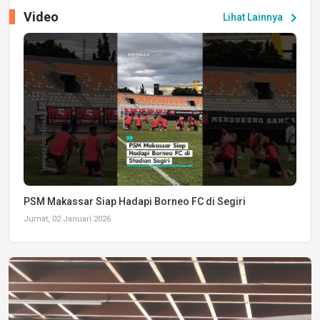
Video
chevron_right
Lihat Lainnya
PSM Makassar Siap Hadapi Borneo FC di Segiri
Jumat, 02 Januari 2026