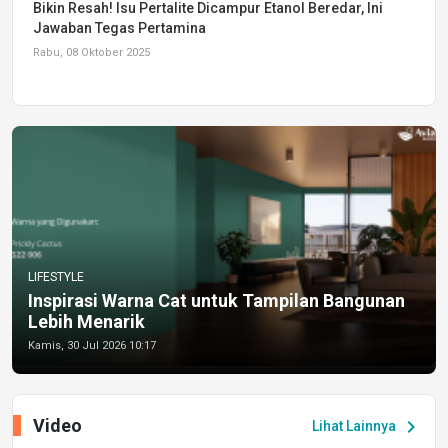
Bikin Resah! Isu Pertalite Dicampur Etanol Beredar, Ini
Jawaban Tegas Pertamina
Rabu, 08 Oktober 2025
LIFESTYLE
Inspirasi Warna Cat untuk Tampilan Bangunan
Lebih Menarik
Kamis, 30 Jul 2026 10:17
Video
chevron_right
Lihat Lainnya