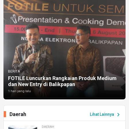
BERITA
FOTILE Luncurkan Rangkaian Produk Medium
dan New Entry di Balikpapan
1 hari yang lalu
Daerah
chevron_right
Lihat Lainnya
DAERAH