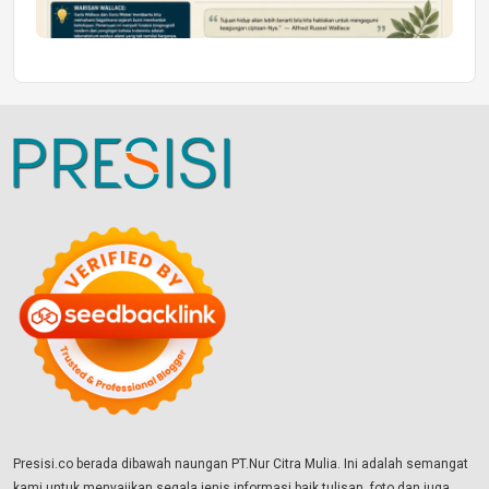
Presisi.co berada dibawah naungan PT.Nur Citra Mulia. Ini adalah semangat
kami untuk menyajikan segala jenis informasi baik tulisan, foto dan juga