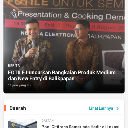
BERITA
FOTILE Luncurkan Rangkaian Produk Medium
dan New Entry di Balikpapan
11 jam yang lalu
Daerah
chevron_right
Lihat Lainnya
DAERAH
Pool Cititrans Samarinda Hadir di Lokasi