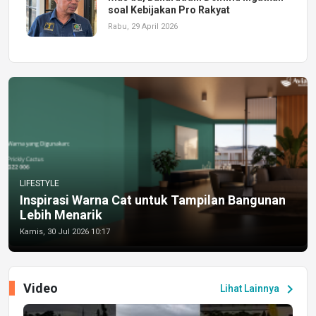
soal Kebijakan Pro Rakyat
Rabu, 29 April 2026
LIFESTYLE
Inspirasi Warna Cat untuk Tampilan Bangunan
Lebih Menarik
Kamis, 30 Jul 2026 10:17
Video
chevron_right
Lihat Lainnya