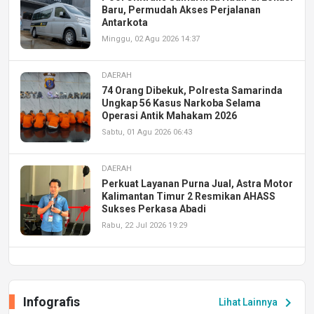
Baru, Permudah Akses Perjalanan
Antarkota
Minggu, 02 Agu 2026 14:37
DAERAH
74 Orang Dibekuk, Polresta Samarinda
Ungkap 56 Kasus Narkoba Selama
Operasi Antik Mahakam 2026
Sabtu, 01 Agu 2026 06:43
DAERAH
Perkuat Layanan Purna Jual, Astra Motor
Kalimantan Timur 2 Resmikan AHASS
Sukses Perkasa Abadi
Rabu, 22 Jul 2026 19:29
DAERAH
UPA PERKASA Universitas Mulawarman
Laksanakan Job Fair Batch II, Hadirkan
Infografis
chevron_right
Lihat Lainnya
Peluang Kerja dan Magang