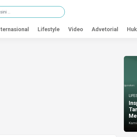
nternasional
Lifestyle
Video
Advetorial
Huk
LIFE
Ins
Ta
Me
Kamis