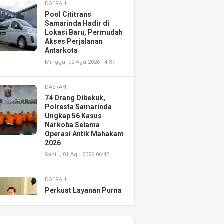
DAERAH
Pool Cititrans
Samarinda Hadir di
Lokasi Baru, Permudah
Akses Perjalanan
Antarkota
Minggu, 02 Agu 2026 14:37
DAERAH
74 Orang Dibekuk,
Polresta Samarinda
Ungkap 56 Kasus
Narkoba Selama
Operasi Antik Mahakam
2026
Sabtu, 01 Agu 2026 06:43
DAERAH
Perkuat Layanan Purna
Jual, Astra Motor
Kalimantan Timur 2
Resmikan AHASS