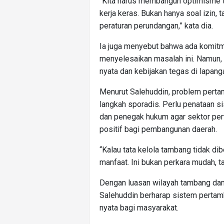
“Kita harus membangun optimisme ta
kerja keras. Bukan hanya soal izin,
peraturan perundangan,” kata dia.
Ia juga menyebut bahwa ada komitme
menyelesaikan masalah ini. Namun, 
nyata dan kebijakan tegas di lapang
Menurut Salehuddin, problem pertam
langkah sporadis. Perlu penataan s
dan penegak hukum agar sektor pe
positif bagi pembangunan daerah.
“Kalau tata kelola tambang tidak di
manfaat. Ini bukan perkara mudah, ta
Dengan luasan wilayah tambang dan
Salehuddin berharap sistem pertam
nyata bagi masyarakat.