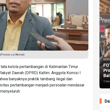
 (Presisi.co/Akmal)
BERI
FO
tata kelola pertambangan di Kalimantan Timur
Pr
Rakyat Daerah (DPRD) Kaltim. Anggota Komisi I
Bal
ahwa banyaknya praktik tambang ilegal dan
1 har
ivitas pertambangan menjadi persoalan mendasar
 menyeluruh.
Da