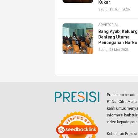
Kukar
Sabtu, 13 Juni 2026
ADVETORIAL
Bang Ayub: Keluarg
Benteng Utama
Pencegahan Narko
Sabtu, 23 Mei 2026
Presisi.co berad
PT.Nur Citra Mulia
kami untuk menyaj
informasi baik tul
video kepada par
Kehadiran Presis