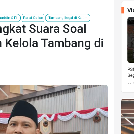
Vi
uddin S Fil
Partai Golkar
Tambang Ilegal di Kaltim
ngkat Suara Soal
a Kelola Tambang di
PSM
Seg
Juma