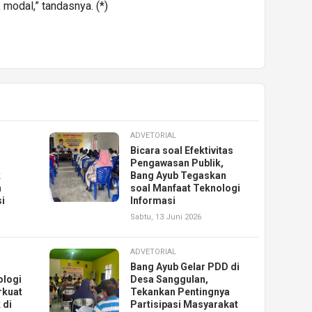
 modal,” tandasnya. (*)
ADVETORIAL
Bicara soal Efektivitas
Pengawasan Publik,
k
Bang Ayub Tegaskan
n
soal Manfaat Teknologi
i
Informasi
Sabtu, 13 Juni 2026
ADVETORIAL
Bang Ayub Gelar PDD di
ologi
Desa Sanggulan,
rkuat
Tekankan Pentingnya
 di
Partisipasi Masyarakat