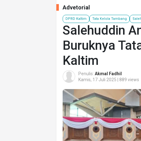
Advetorial
DPRD Kaltim
Tata Kelola Tambang
Saleh
Salehuddin A
Buruknya Tat
Kaltim
Penulis:
Akmal Fadhil
Kamis, 17 Juli 2025 | 889 views