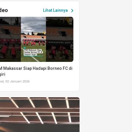
deo
chevron_right
Lihat Lainnya
 Makassar Siap Hadapi Borneo FC di
iri
t, 02 Januari 2026