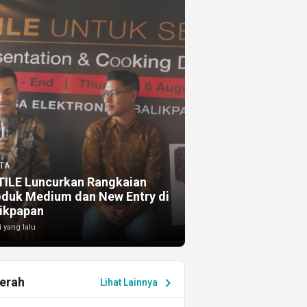
TA
TILE Luncurkan Rangkaian
oduk Medium dan New Entry di
ikpapan
i yang lalu
erah
chevron_right
Lihat Lainnya