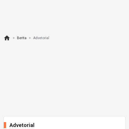
home
Berita
Advetorial
Advetorial