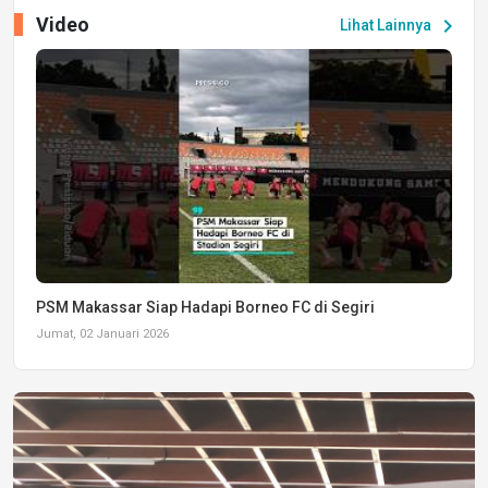
Video
chevron_right
Lihat Lainnya
PSM Makassar Siap Hadapi Borneo FC di Segiri
Jumat, 02 Januari 2026