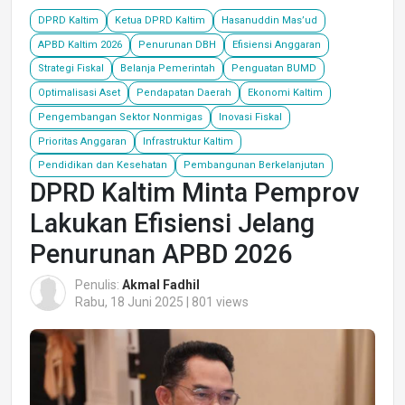
DPRD Kaltim
Ketua DPRD Kaltim
Hasanuddin Mas’ud
APBD Kaltim 2026
Penurunan DBH
Efisiensi Anggaran
Strategi Fiskal
Belanja Pemerintah
Penguatan BUMD
Optimalisasi Aset
Pendapatan Daerah
Ekonomi Kaltim
Pengembangan Sektor Nonmigas
Inovasi Fiskal
Prioritas Anggaran
Infrastruktur Kaltim
Pendidikan dan Kesehatan
Pembangunan Berkelanjutan
DPRD Kaltim Minta Pemprov
Lakukan Efisiensi Jelang
Penurunan APBD 2026
Penulis:
Akmal Fadhil
Rabu, 18 Juni 2025 | 801 views