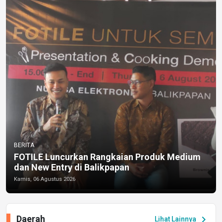
BERITA
FOTILE Luncurkan Rangkaian Produk Medium
dan New Entry di Balikpapan
Kamis, 06 Agustus 2026
Daerah
chevron_right
Lihat Lainnya