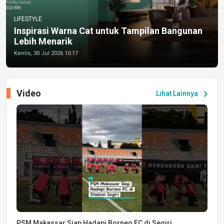
LIFESTYLE
Inspirasi Warna Cat untuk Tampilan Bangunan
Lebih Menarik
Kamis, 30 Jul 2026 10:17
Video
chevron_right
Lihat Lainnya
PSM Makassar Siap Hadapi Borneo FC di Segiri