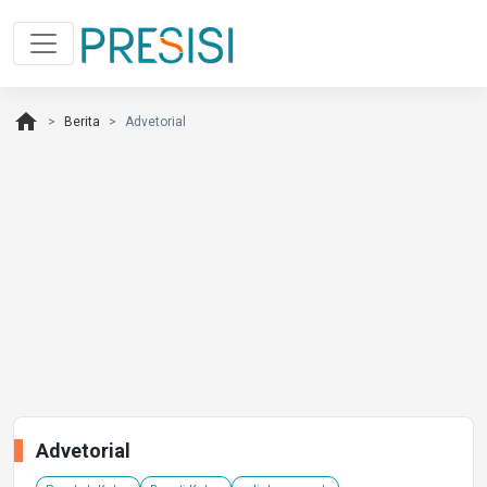
home
Berita
Advetorial
Advetorial