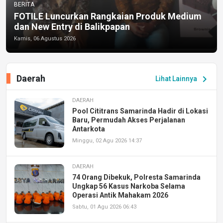
BERITA
FOTILE Luncurkan Rangkaian Produk Medium
dan New Entry di Balikpapan
Kamis, 06 Agustus 2026
Daerah
chevron_right
Lihat Lainnya
DAERAH
Pool Cititrans Samarinda Hadir di Lokasi
Baru, Permudah Akses Perjalanan
Antarkota
Minggu, 02 Agu 2026 14:37
DAERAH
74 Orang Dibekuk, Polresta Samarinda
Ungkap 56 Kasus Narkoba Selama
Operasi Antik Mahakam 2026
Sabtu, 01 Agu 2026 06:43