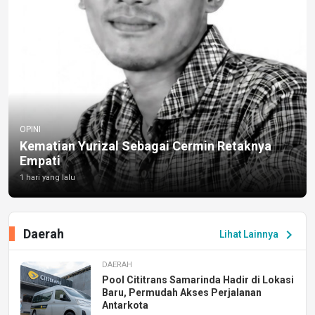
OPINI
Kematian Yurizal Sebagai Cermin Retaknya
Empati
1 hari yang lalu
Daerah
chevron_right
Lihat Lainnya
DAERAH
Pool Cititrans Samarinda Hadir di Lokasi
Baru, Permudah Akses Perjalanan
Antarkota