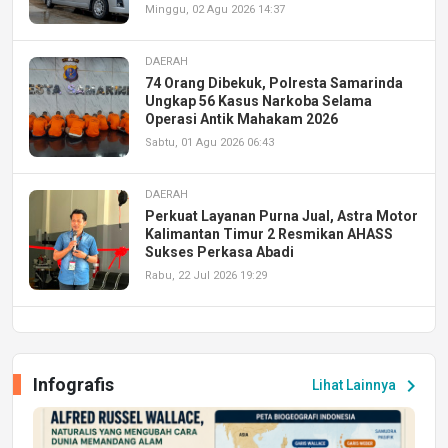
Minggu, 02 Agu 2026 14:37
DAERAH
74 Orang Dibekuk, Polresta Samarinda
Ungkap 56 Kasus Narkoba Selama
Operasi Antik Mahakam 2026
Sabtu, 01 Agu 2026 06:43
DAERAH
Perkuat Layanan Purna Jual, Astra Motor
Kalimantan Timur 2 Resmikan AHASS
Sukses Perkasa Abadi
Rabu, 22 Jul 2026 19:29
DAERAH
UPA PERKASA Universitas Mulawarman
Laksanakan Job Fair Batch II, Hadirkan
Infografis
chevron_right
Lihat Lainnya
Peluang Kerja dan Magang
Jumat, 17 Jul 2026 22:30