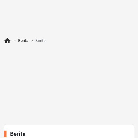
home
Berita
Berita
Berita