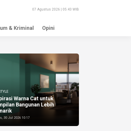
07 Agustus 2026 | 05:43 WIB
um & Kriminal
Opini
STYLE
pirasi Warna Cat untuk
mpilan Bangunan Lebih
narik
, 30 Jul 2026 10:17