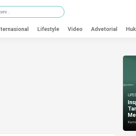
nternasional
Lifestyle
Video
Advetorial
Huk
LIFE
Ins
Ta
Me
Kamis