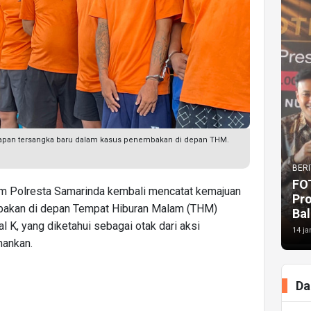
kapan tersangka baru dalam kasus penembakan di depan THM.
BERI
FO
m Polresta Samarinda kembali mencatat kemajuan
Pr
akan di depan Tempat Hiburan Malam (THM)
Bal
ial K, yang diketahui sebagai otak dari aksi
14 ja
mankan.
Da