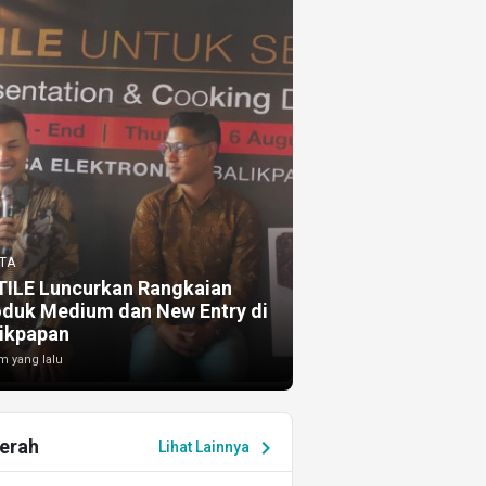
TA
TILE Luncurkan Rangkaian
oduk Medium dan New Entry di
ikpapan
m yang lalu
erah
chevron_right
Lihat Lainnya