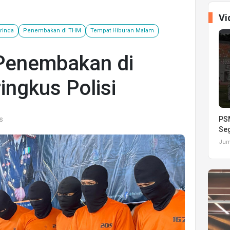
Vi
rinda
Penembakan di THM
Tempat Hiburan Malam
Penembakan di
ingkus Polisi
s
PSM
Seg
Juma