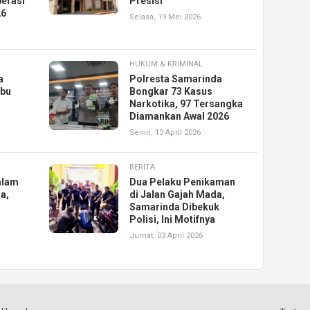
erasi
Presisi
26
Selasa, 19 Mei 2026
HUKUM & KRIMINAL
a
Polresta Samarinda
abu
Bongkar 73 Kasus
Narkotika, 97 Tersangka
Diamankan Awal 2026
Senin, 13 April 2026
BERITA
alam
Dua Pelaku Penikaman
a,
di Jalan Gajah Mada,
Samarinda Dibekuk
Polisi, Ini Motifnya
Jumat, 03 April 2026