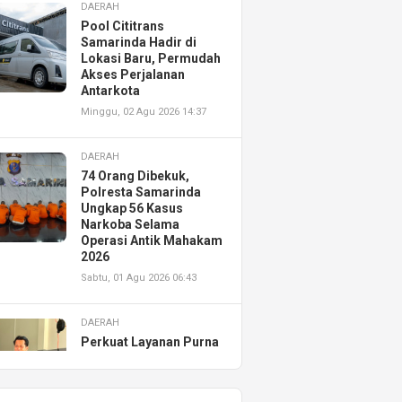
DAERAH
Pool Cititrans
Samarinda Hadir di
Lokasi Baru, Permudah
Akses Perjalanan
Antarkota
Minggu, 02 Agu 2026 14:37
DAERAH
74 Orang Dibekuk,
Polresta Samarinda
Ungkap 56 Kasus
Narkoba Selama
Operasi Antik Mahakam
2026
Sabtu, 01 Agu 2026 06:43
DAERAH
Perkuat Layanan Purna
Jual, Astra Motor
Kalimantan Timur 2
Resmikan AHASS