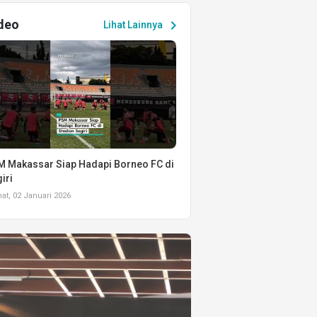
deo
chevron_right
Lihat Lainnya
 Makassar Siap Hadapi Borneo FC di
iri
t, 02 Januari 2026