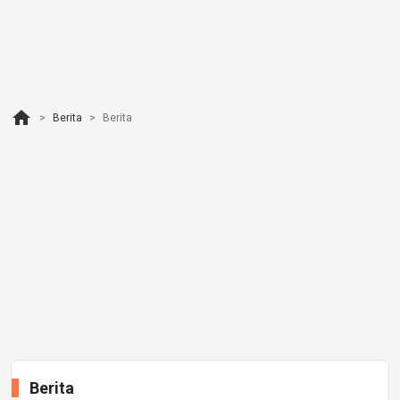
home
Berita
Berita
Berita