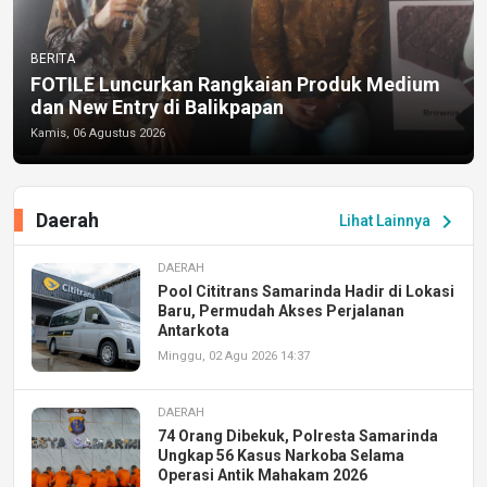
BERITA
FOTILE Luncurkan Rangkaian Produk Medium
dan New Entry di Balikpapan
Kamis, 06 Agustus 2026
Daerah
chevron_right
Lihat Lainnya
DAERAH
Pool Cititrans Samarinda Hadir di Lokasi
Baru, Permudah Akses Perjalanan
Antarkota
Minggu, 02 Agu 2026 14:37
DAERAH
74 Orang Dibekuk, Polresta Samarinda
Ungkap 56 Kasus Narkoba Selama
Operasi Antik Mahakam 2026