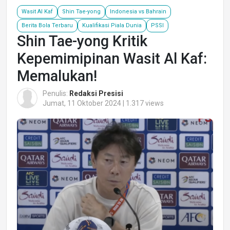
Wasit Al Kaf
Shin Tae-yong
Indonesia vs Bahrain
Berita Bola Terbaru
Kualifikasi Piala Dunia
PSSI
Shin Tae-yong Kritik
Kepemimipinan Wasit Al Kaf:
Memalukan!
Penulis:
Redaksi Presisi
Jumat, 11 Oktober 2024 | 1.317 views