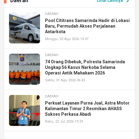
Daerah
chevron_right
Lihat Lainnya
DAERAH
Pool Cititrans Samarinda Hadir di Lokasi
Baru, Permudah Akses Perjalanan
Antarkota
Minggu, 02 Agu 2026 14:37
DAERAH
74 Orang Dibekuk, Polresta Samarinda
Ungkap 56 Kasus Narkoba Selama
Operasi Antik Mahakam 2026
Sabtu, 01 Agu 2026 06:43
DAERAH
Perkuat Layanan Purna Jual, Astra Motor
Kalimantan Timur 2 Resmikan AHASS
Sukses Perkasa Abadi
Rabu, 22 Jul 2026 19:29
DAERAH