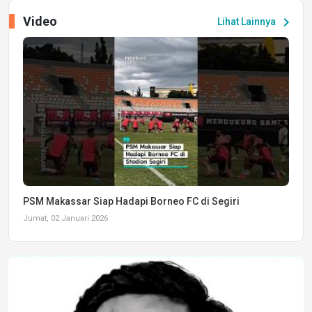
Video
chevron_right
Lihat Lainnya
PSM Makassar Siap Hadapi Borneo FC di Segiri
Jumat, 02 Januari 2026