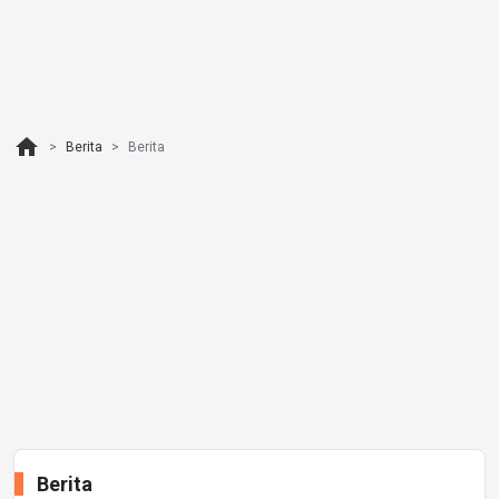
home
Berita
Berita
Berita