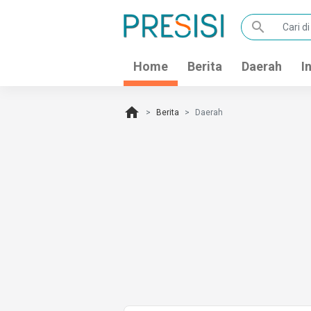
search
Home
Berita
Daerah
I
home
Berita
Daerah