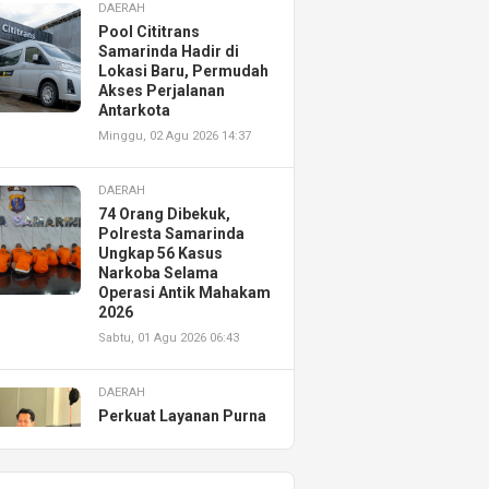
DAERAH
Pool Cititrans
Samarinda Hadir di
Lokasi Baru, Permudah
Akses Perjalanan
Antarkota
Minggu, 02 Agu 2026 14:37
DAERAH
74 Orang Dibekuk,
Polresta Samarinda
Ungkap 56 Kasus
Narkoba Selama
Operasi Antik Mahakam
2026
Sabtu, 01 Agu 2026 06:43
DAERAH
Perkuat Layanan Purna
Jual, Astra Motor
Kalimantan Timur 2
Resmikan AHASS