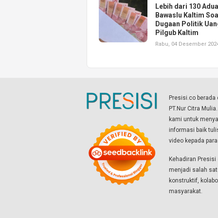
Lebih dari 130 Adu
Bawaslu Kaltim Soa
Dugaan Politik Uan
Pilgub Kaltim
Rabu, 04 Desember 202
Presisi.co berad
PT.Nur Citra Mulia
kami untuk menyaj
informasi baik tul
video kepada par
Kehadiran Presis
menjadi salah sat
konstruktif, kola
masyarakat.