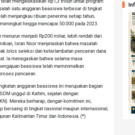
 telah mengalokasikan Rp1,3 triliun untuk program
In
salah satu anggaran beasiswa terbesar di tingkat
telah menjangkau ribuan penerima setiap tahun,
 meningkat hingga mencapai 50.000 pada 2023.
 menurun menjadi Rp200 miliar, lebih rendah dari
emikian, Isran Noor menjelaskan bahwa masalah
ak lolos seleksi dan keterlambatan pencairan dana
kat. Ia menegaskan bahwa selama masa
pengajuan beasiswa telah meminimalkan
roses pencairan.
ngkatan anggaran beasiswa ini merupakan bagian
 SDM unggul di Kaltim, sejalan dengan
KN). Mereka berharap, dengan komitmen ini,
p bersaing di tingkat nasional maupun internasional,
unan Kalimantan Timur dan Indonesia. (*)