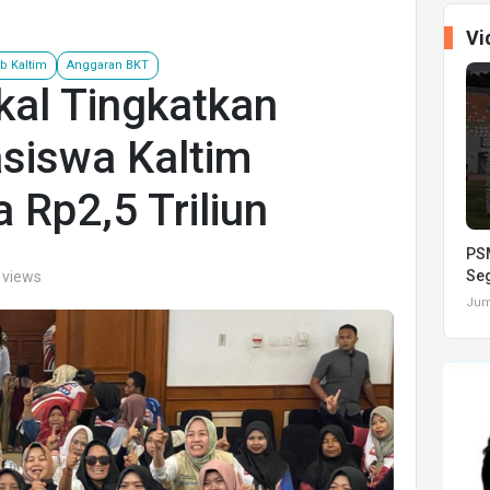
Vi
b Kaltim
Anggaran BKT
kal Tingkatkan
siswa Kaltim
 Rp2,5 Triliun
PSM
Seg
 views
Juma