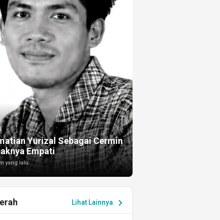
I
atian Yurizal Sebagai Cermin
taknya Empati
m yang lalu
erah
chevron_right
Lihat Lainnya