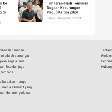
an ke
Tim Isran-Hadi Temukan
l
Dugaan Kecurangan
g di
Pilgub Kaltim 2024
Kamis, 28 November 2024
4
a dibawah naungan
Tentang
. Ini adalah semangat
Redaks
ikan segala jenis
Pedoma
isan, foto dan juga
Hubung
a pembaca.
i diharapkan mampu
u media alternatif yang
boratif dan mengedukasi