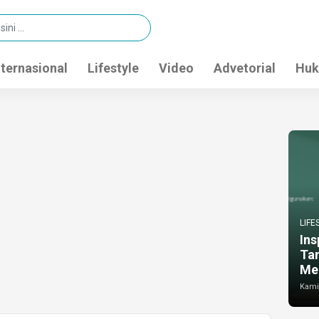
nternasional
Lifestyle
Video
Advetorial
Huk
LIFE
Ins
Ta
Me
Kamis