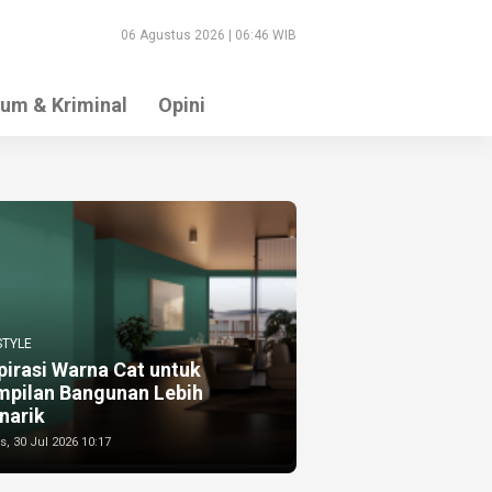
06 Agustus 2026 | 06:46 WIB
um & Kriminal
Opini
STYLE
pirasi Warna Cat untuk
mpilan Bangunan Lebih
narik
, 30 Jul 2026 10:17