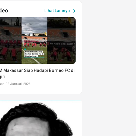
deo
chevron_right
Lihat Lainnya
 Makassar Siap Hadapi Borneo FC di
iri
t, 02 Januari 2026