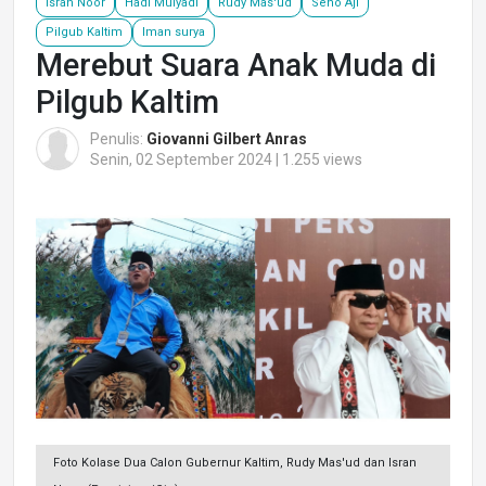
Isran Noor
Hadi Mulyadi
Rudy Mas'ud
Seno Aji
Pilgub Kaltim
Iman surya
Merebut Suara Anak Muda di
Pilgub Kaltim
Penulis:
Giovanni Gilbert Anras
Senin, 02 September 2024 | 1.255 views
Foto Kolase Dua Calon Gubernur Kaltim, Rudy Mas'ud dan Isran