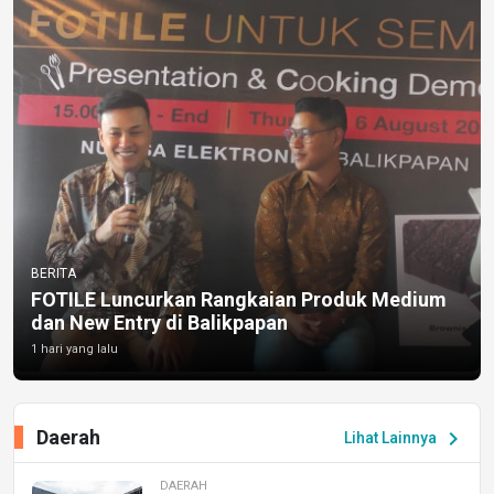
BERITA
FOTILE Luncurkan Rangkaian Produk Medium
dan New Entry di Balikpapan
1 hari yang lalu
Daerah
chevron_right
Lihat Lainnya
DAERAH