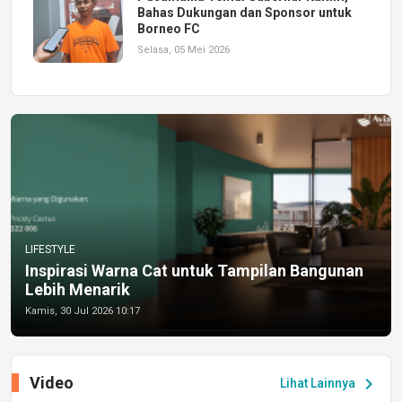
Bahas Dukungan dan Sponsor untuk
Borneo FC
Selasa, 05 Mei 2026
LIFESTYLE
Inspirasi Warna Cat untuk Tampilan Bangunan
Lebih Menarik
Kamis, 30 Jul 2026 10:17
Video
chevron_right
Lihat Lainnya