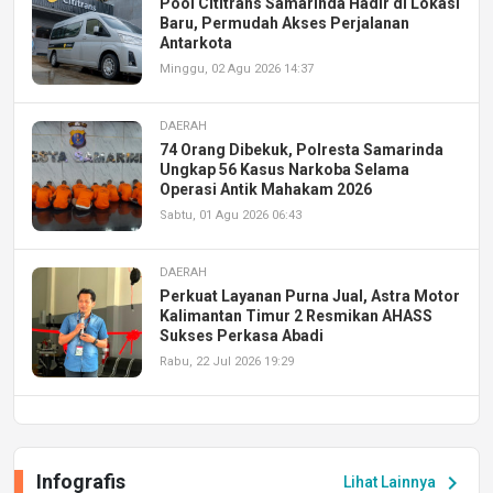
Pool Cititrans Samarinda Hadir di Lokasi
Baru, Permudah Akses Perjalanan
Antarkota
Minggu, 02 Agu 2026 14:37
DAERAH
74 Orang Dibekuk, Polresta Samarinda
Ungkap 56 Kasus Narkoba Selama
Operasi Antik Mahakam 2026
Sabtu, 01 Agu 2026 06:43
DAERAH
Perkuat Layanan Purna Jual, Astra Motor
Kalimantan Timur 2 Resmikan AHASS
Sukses Perkasa Abadi
Rabu, 22 Jul 2026 19:29
DAERAH
UPA PERKASA Universitas Mulawarman
Laksanakan Job Fair Batch II, Hadirkan
Infografis
chevron_right
Lihat Lainnya
Peluang Kerja dan Magang