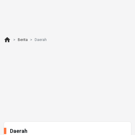
home
Berita
Daerah
Daerah