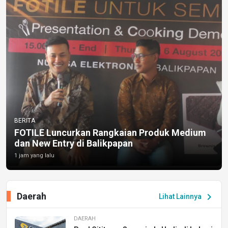
BERITA
FOTILE Luncurkan Rangkaian Produk Medium
dan New Entry di Balikpapan
1 jam yang lalu
Daerah
chevron_right
Lihat Lainnya
DAERAH