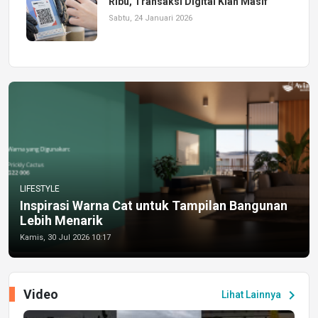
Ribu, Transaksi Digital Kian Masif
Sabtu, 24 Januari 2026
LIFESTYLE
Inspirasi Warna Cat untuk Tampilan Bangunan
Lebih Menarik
Kamis, 30 Jul 2026 10:17
Video
chevron_right
Lihat Lainnya