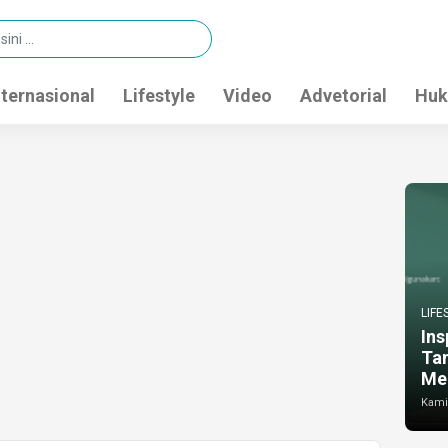
nternasional
Lifestyle
Video
Advetorial
Huk
LIFE
Ins
Ta
Me
Kamis