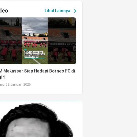
deo
chevron_right
Lihat Lainnya
 Makassar Siap Hadapi Borneo FC di
iri
t, 02 Januari 2026