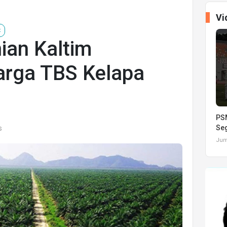
Vi
t
nian Kaltim
arga TBS Kelapa
PSM
Seg
s
Juma