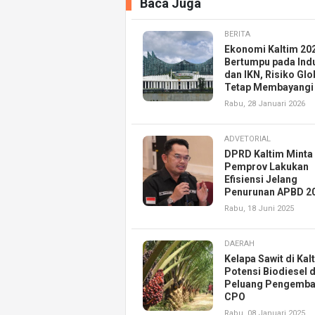
Baca Juga
BERITA
Ekonomi Kaltim 20
Bertumpu pada Indu
dan IKN, Risiko Glo
Tetap Membayangi
Rabu, 28 Januari 2026
ADVETORIAL
DPRD Kaltim Minta
Pemprov Lakukan
Efisiensi Jelang
Penurunan APBD 2
Rabu, 18 Juni 2025
DAERAH
Kelapa Sawit di Kal
Potensi Biodiesel 
Peluang Pengemb
CPO
Rabu, 08 Januari 2025