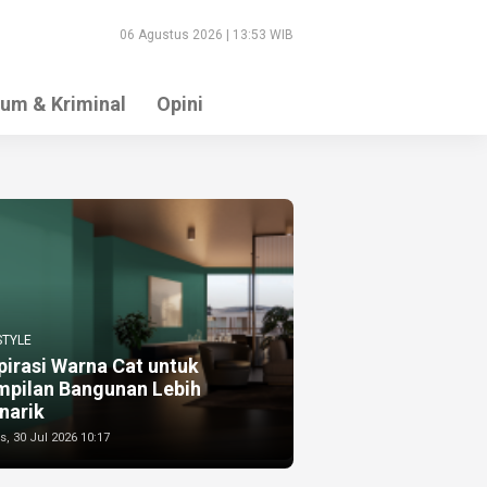
06 Agustus 2026 | 13:53 WIB
um & Kriminal
Opini
STYLE
pirasi Warna Cat untuk
mpilan Bangunan Lebih
narik
, 30 Jul 2026 10:17