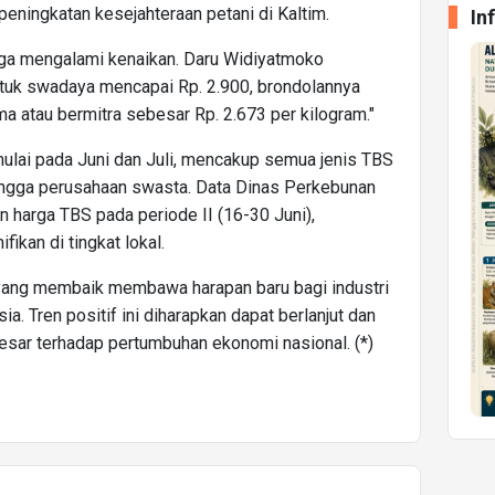
eningkatan kesejahteraan petani di Kaltim.
In
juga mengalami kenaikan. Daru Widiyatmoko
untuk swadaya mencapai Rp. 2.900, brondolannya
a atau bermitra sebesar Rp. 2.673 per kilogram."
imulai pada Juni dan Juli, mencakup semua jenis TBS
ingga perusahaan swasta. Data Dinas Perkebunan
n harga TBS pada periode II (16-30 Juni),
kan di tingkat lokal.
 yang membaik membawa harapan baru bagi industri
a. Tren positif ini diharapkan dapat berlanjut dan
esar terhadap pertumbuhan ekonomi nasional. (*)