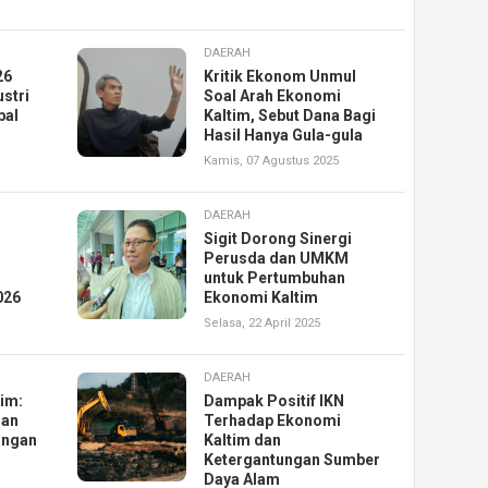
DAERAH
26
Kritik Ekonom Unmul
stri
Soal Arah Ekonomi
bal
Kaltim, Sebut Dana Bagi
Hasil Hanya Gula-gula
Kamis, 07 Agustus 2025
DAERAH
Sigit Dorong Sinergi
Perusda dan UMKM
untuk Pertumbuhan
026
Ekonomi Kaltim
Selasa, 22 April 2025
DAERAH
tim:
Dampak Positif IKN
dan
Terhadap Ekonomi
angan
Kaltim dan
Ketergantungan Sumber
Daya Alam