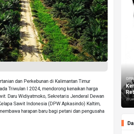
OPIN
rtanian dan Perkebunan di Kalimantan Timur
Kem
ada Triwulan I 2024, mendorong kenaikan harga
Re
wit. Daru Widiyatmoko, Sekretaris Jenderal Dewan
23 ja
Kelapa Sawit Indonesia (DPW Apkasindo) Kaltim,
 membawa harapan baru bagi petani dan pengusaha
Da