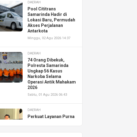
DAERAH
Pool Cititrans
Samarinda Hadir di
Lokasi Baru, Permudah
Akses Perjalanan
Antarkota
Minggu, 02 Agu 2026 14:37
DAERAH
74 Orang Dibekuk,
Polresta Samarinda
Ungkap 56 Kasus
Narkoba Selama
Operasi Antik Mahakam
2026
Sabtu, 01 Agu 2026 06:43
DAERAH
Perkuat Layanan Purna
Jual, Astra Motor
Kalimantan Timur 2
Resmikan AHASS