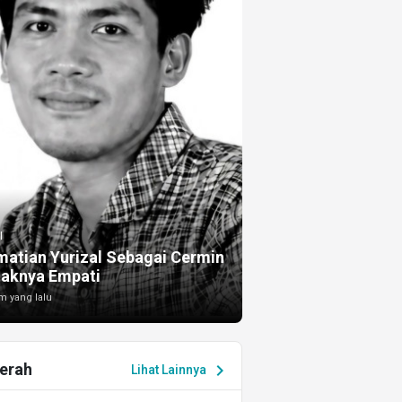
I
atian Yurizal Sebagai Cermin
taknya Empati
m yang lalu
erah
chevron_right
Lihat Lainnya