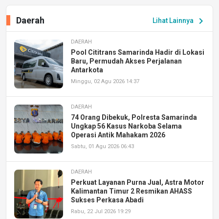
Daerah
chevron_right
Lihat Lainnya
DAERAH
Pool Cititrans Samarinda Hadir di Lokasi
Baru, Permudah Akses Perjalanan
Antarkota
Minggu, 02 Agu 2026 14:37
DAERAH
74 Orang Dibekuk, Polresta Samarinda
Ungkap 56 Kasus Narkoba Selama
Operasi Antik Mahakam 2026
Sabtu, 01 Agu 2026 06:43
DAERAH
Perkuat Layanan Purna Jual, Astra Motor
Kalimantan Timur 2 Resmikan AHASS
Sukses Perkasa Abadi
Rabu, 22 Jul 2026 19:29