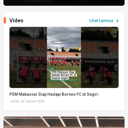
Video
chevron_right
Lihat Lainnya
PSM Makassar Siap Hadapi Borneo FC di Segiri
Jumat, 02 Januari 2026