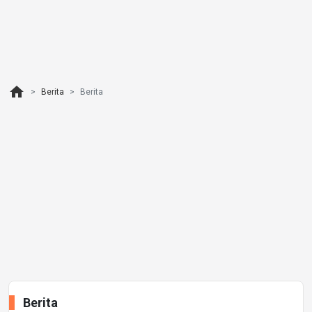
home
Berita
Berita
Berita