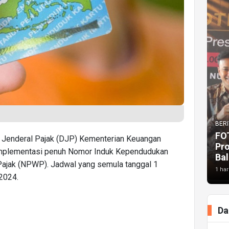
BERI
FO
at Jenderal Pajak (DJP) Kementerian Keuangan
Pr
mplementasi penuh Nomor Induk Kependudukan
Bal
ajak (NPWP). Jadwal yang semula tanggal 1
1 har
 2024.
Da