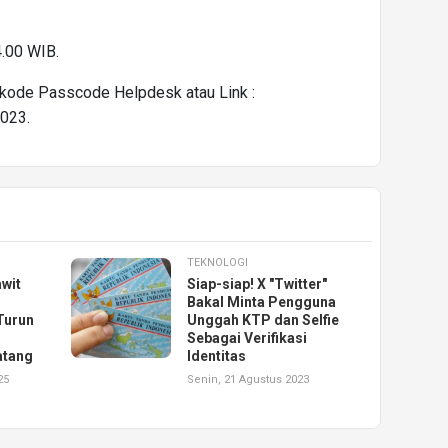
.00 WIB.
kode Passcode Helpdesk atau Link :
2023.
TEKNOLOGI
awit
Siap-siap! X "Twitter"
Bakal Minta Pengguna
Turun
Unggah KTP dan Selfie
Sebagai Verifikasi
atang
Identitas
25
Senin, 21 Agustus 2023