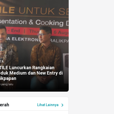
TA
TILE Luncurkan Rangkaian
oduk Medium dan New Entry di
ikpapan
i yang lalu
erah
chevron_right
Lihat Lainnya