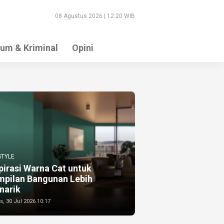
08 Agustus 2026 | 12:20 WIB
um & Kriminal
Opini
STYLE
pirasi Warna Cat untuk
mpilan Bangunan Lebih
narik
, 30 Jul 2026 10:17