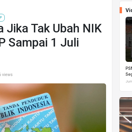
Vi
P
a Jika Tak Ubah NIK
 Sampai 1 Juli
PSM
Seg
6 views
Juma