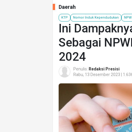
Daerah
KTP
Nomor Induk Kependudukan
NPW
Ini Dampakny
Sebagai NPWP
2024
Penulis:
Redaksi Presisi
Rabu, 13 Desember 2023 | 1.63