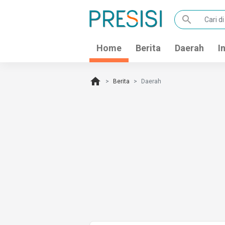
search
Home
Berita
Daerah
I
home
Berita
Daerah