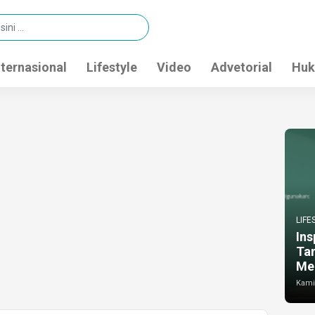
nternasional
Lifestyle
Video
Advetorial
Huk
LIFE
Ins
Ta
Me
Kamis