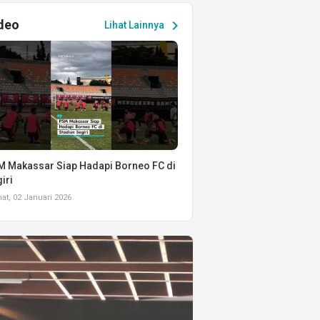
deo
chevron_right
Lihat Lainnya
 Makassar Siap Hadapi Borneo FC di
iri
t, 02 Januari 2026