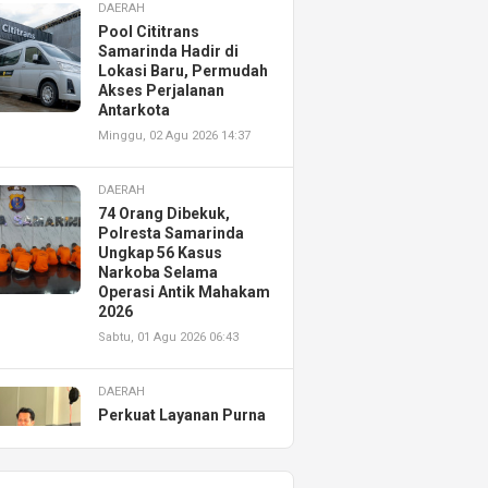
DAERAH
Pool Cititrans
Samarinda Hadir di
Lokasi Baru, Permudah
Akses Perjalanan
Antarkota
Minggu, 02 Agu 2026 14:37
DAERAH
74 Orang Dibekuk,
Polresta Samarinda
Ungkap 56 Kasus
Narkoba Selama
Operasi Antik Mahakam
2026
Sabtu, 01 Agu 2026 06:43
DAERAH
Perkuat Layanan Purna
Jual, Astra Motor
Kalimantan Timur 2
Resmikan AHASS