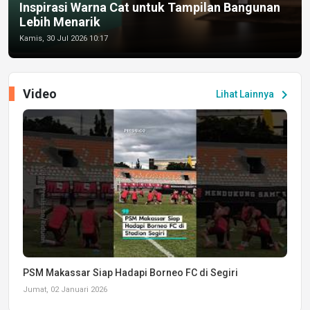
Inspirasi Warna Cat untuk Tampilan Bangunan
Lebih Menarik
Kamis, 30 Jul 2026 10:17
Video
chevron_right
Lihat Lainnya
PSM Makassar Siap Hadapi Borneo FC di Segiri
Jumat, 02 Januari 2026