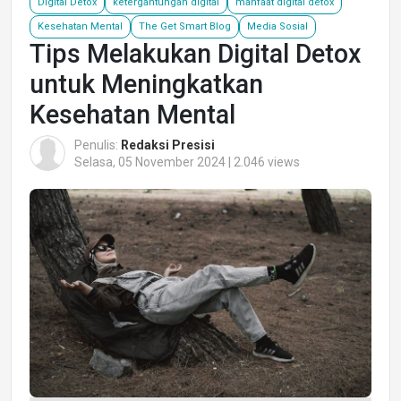
Digital Detox
ketergantungan digital
manfaat digital detox
Kesehatan Mental
The Get Smart Blog
Media Sosial
Tips Melakukan Digital Detox
untuk Meningkatkan
Kesehatan Mental
Penulis:
Redaksi Presisi
Selasa, 05 November 2024 | 2.046 views