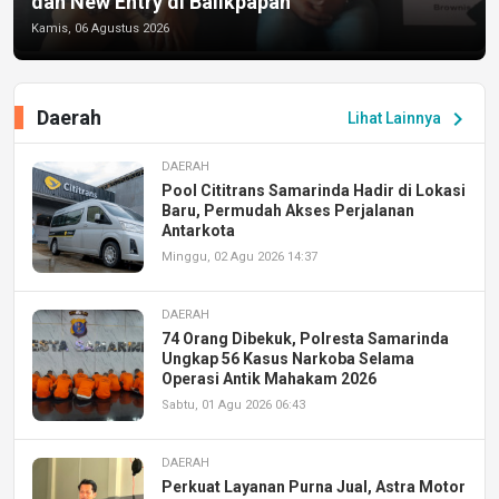
dan New Entry di Balikpapan
Kamis, 06 Agustus 2026
Daerah
chevron_right
Lihat Lainnya
DAERAH
Pool Cititrans Samarinda Hadir di Lokasi
Baru, Permudah Akses Perjalanan
Antarkota
Minggu, 02 Agu 2026 14:37
DAERAH
74 Orang Dibekuk, Polresta Samarinda
Ungkap 56 Kasus Narkoba Selama
Operasi Antik Mahakam 2026
Sabtu, 01 Agu 2026 06:43
DAERAH
Perkuat Layanan Purna Jual, Astra Motor