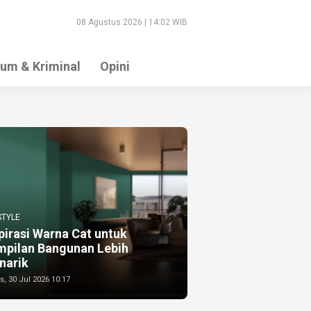
08 Agustus 2026 | 14:02 WIB
um & Kriminal
Opini
STYLE
pirasi Warna Cat untuk
mpilan Bangunan Lebih
narik
, 30 Jul 2026 10:17