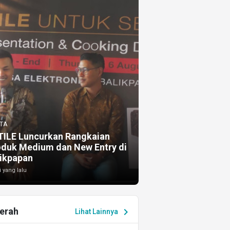
TA
TILE Luncurkan Rangkaian
oduk Medium dan New Entry di
ikpapan
i yang lalu
erah
chevron_right
Lihat Lainnya