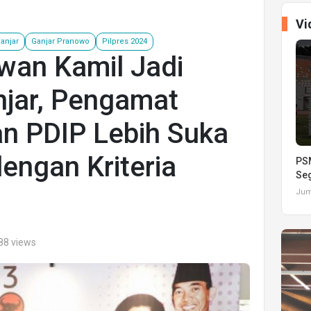
Vi
anjar
Ganjar Pranowo
Pilpres 2024
wan Kamil Jadi
jar, Pengamat
kan PDIP Lebih Suka
engan Kriteria
PSM
Seg
Juma
88 views