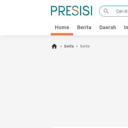
search
Home
Berita
Daerah
I
home
Berita
Berita