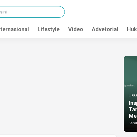
nternasional
Lifestyle
Video
Advetorial
Huk
LIFE
Ins
Ta
Me
Kamis