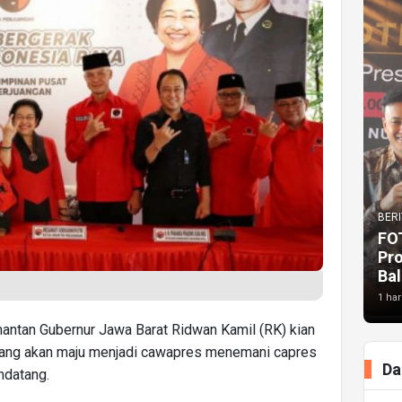
BERI
FO
Pr
Bal
1 har
mantan Gubernur Jawa Barat Ridwan Kamil (RK) kian
yang akan maju menjadi cawapres menemani capres
Da
ndatang.