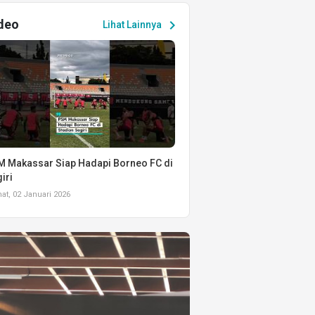
deo
chevron_right
Lihat Lainnya
 Makassar Siap Hadapi Borneo FC di
iri
t, 02 Januari 2026