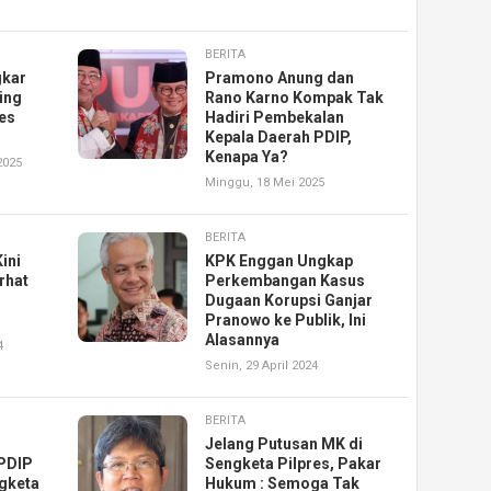
BERITA
gkar
Pramono Anung dan
ing
Rano Karno Kompak Tak
es
Hadiri Pembekalan
Kepala Daerah PDIP,
Kenapa Ya?
2025
Minggu, 18 Mei 2025
BERITA
ini
KPK Enggan Ungkap
rhat
Perkembangan Kasus
Dugaan Korupsi Ganjar
Pranowo ke Publik, Ini
Alasannya
4
Senin, 29 April 2024
BERITA
Jelang Putusan MK di
PDIP
Sengketa Pilpres, Pakar
ngketa
Hukum : Semoga Tak