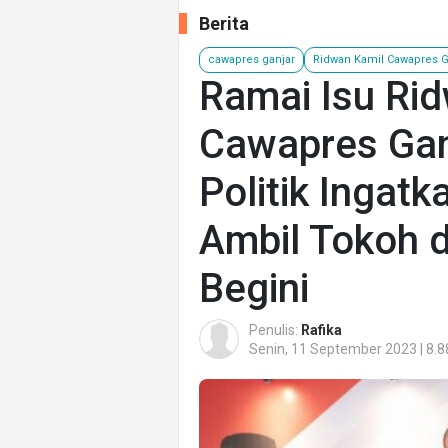
Berita
cawapres ganjar
Ridwan Kamil Cawapres G
Ramai Isu Rid
Cawapres Gan
Politik Ingat
Ambil Tokoh d
Begini
Penulis:
Rafika
Senin, 11 September 2023 | 8.8