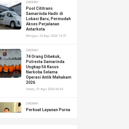
DAERAH
Pool Cititrans
Samarinda Hadir di
Lokasi Baru, Permudah
Akses Perjalanan
Antarkota
Minggu, 02 Agu 2026 14:37
DAERAH
74 Orang Dibekuk,
Polresta Samarinda
Ungkap 56 Kasus
Narkoba Selama
Operasi Antik Mahakam
2026
Sabtu, 01 Agu 2026 06:43
DAERAH
Perkuat Layanan Purna
Jual, Astra Motor
Kalimantan Timur 2
Resmikan AHASS