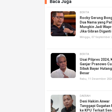
Baca Juga
BERITA
Rocky Gerung Bon
Dua Nama yang Pal
Mungkin Jadi Wapr
Jika Gibran Diganti
Minggu, 07 September 
BERITA
Usai Pilpres 2024, K
Ganjar Pranowo Cu
Sibuk Bayar Hutang
Besar
Rabu, 11 Desember 202
DAERAH
Deni Hakim Anwar
Tanggapi Gugatan 
ke KPU Terkait Se