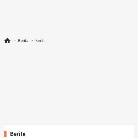
home
Berita
Berita
Berita