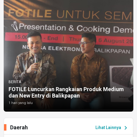
BERITA
FOTILE Luncurkan Rangkaian Produk Medium
dan New Entry di Balikpapan
1 hari yang lalu
Daerah
chevron_right
Lihat Lainnya