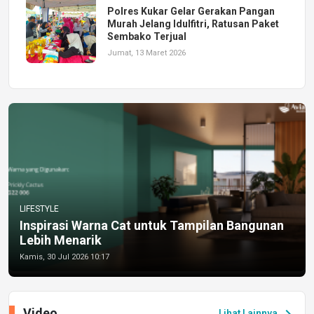
Polres Kukar Gelar Gerakan Pangan
Murah Jelang Idulfitri, Ratusan Paket
Sembako Terjual
Jumat, 13 Maret 2026
LIFESTYLE
Inspirasi Warna Cat untuk Tampilan Bangunan
Lebih Menarik
Kamis, 30 Jul 2026 10:17
Video
chevron_right
Lihat Lainnya