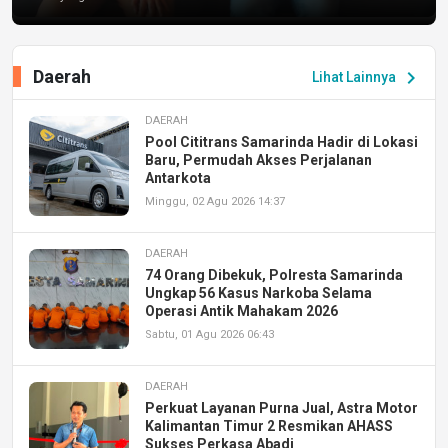
Daerah
chevron_right
Lihat Lainnya
DAERAH
Pool Cititrans Samarinda Hadir di Lokasi
Baru, Permudah Akses Perjalanan
Antarkota
Minggu, 02 Agu 2026 14:37
DAERAH
74 Orang Dibekuk, Polresta Samarinda
Ungkap 56 Kasus Narkoba Selama
Operasi Antik Mahakam 2026
Sabtu, 01 Agu 2026 06:43
DAERAH
Perkuat Layanan Purna Jual, Astra Motor
Kalimantan Timur 2 Resmikan AHASS
Sukses Perkasa Abadi