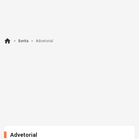
home
Berita
Advetorial
Advetorial