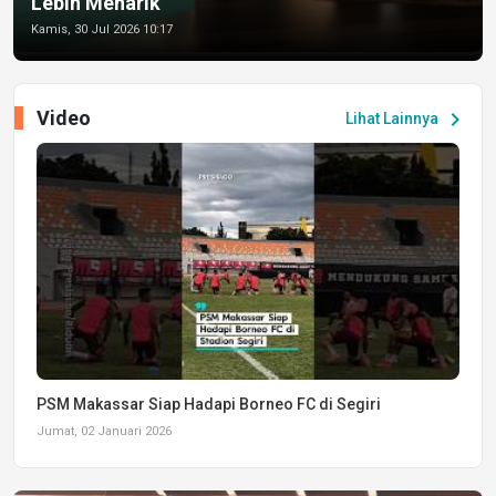
Lebih Menarik
Kamis, 30 Jul 2026 10:17
Video
chevron_right
Lihat Lainnya
PSM Makassar Siap Hadapi Borneo FC di Segiri
Jumat, 02 Januari 2026