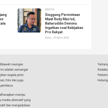
BERITA
jang
Singgung Permintaan
ov
Maaf Rudy Mas'ud,
kala
Baharuddin Demmu
Ingatkan soal Kebijakan
Pro Rakyat
Rabu, 29 April 2026
a dibawah naungan
Tentang
. Ini adalah semangat
Redaks
ikan segala jenis
Pedoma
isan, foto dan juga
Hubung
a pembaca.
i diharapkan mampu
u media alternatif yang
boratif dan mengedukasi