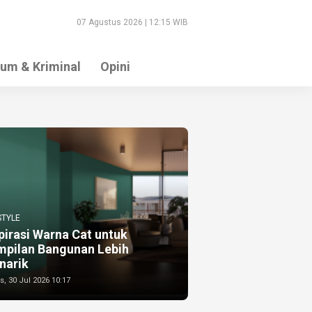
07 Agustus 2026 | 12:15 WIB
um & Kriminal
Opini
STYLE
pirasi Warna Cat untuk
mpilan Bangunan Lebih
narik
, 30 Jul 2026 10:17