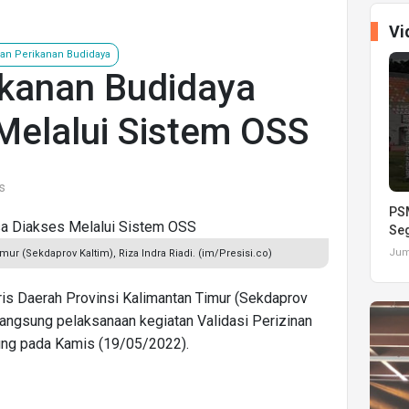
Vi
nan Perikanan Budidaya
ikanan Budidaya
Melalui Sistem OSS
s
PSM
Seg
Juma
mur (Sekdaprov Kaltim), Riza Indra Riadi. (im/Presisi.co)
aris Daerah Provinsi Kalimantan Timur (Sekdaprov
 langsung pelaksanaan kegiatan Validasi Perizinan
ung pada Kamis (19/05/2022).