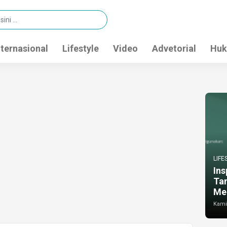
nternasional
Lifestyle
Video
Advetorial
Huk
LIFE
Ins
Ta
Me
Kamis