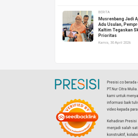
BERITA
Musrenbang Jadi A
Adu Usulan, Pempr
Kaltim Tegaskan S
Prioritas
Kamis, 30 April 2026
Presisi.co berad
PT.Nur Citra Mulia
kami untuk menyaj
informasi baik tul
video kepada par
Kehadiran Presis
menjadi salah sat
konstruktif, kola