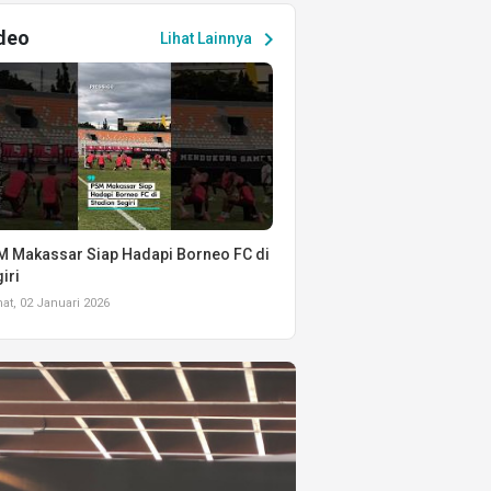
deo
chevron_right
Lihat Lainnya
 Makassar Siap Hadapi Borneo FC di
iri
t, 02 Januari 2026