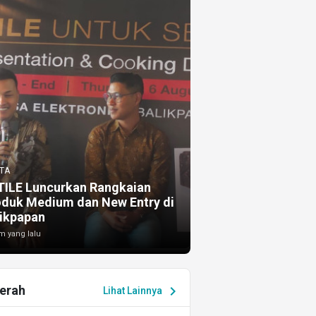
TA
TILE Luncurkan Rangkaian
oduk Medium dan New Entry di
ikpapan
m yang lalu
erah
chevron_right
Lihat Lainnya