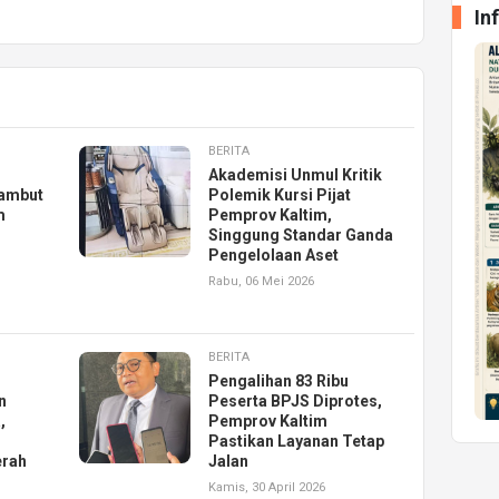
In
BERITA
Akademisi Unmul Kritik
ambut
Polemik Kursi Pijat
m
Pemprov Kaltim,
Singgung Standar Ganda
Pengelolaan Aset
Rabu, 06 Mei 2026
BERITA
Pengalihan 83 Ribu
n
Peserta BPJS Diprotes,
,
Pemprov Kaltim
Pastikan Layanan Tetap
erah
Jalan
Kamis, 30 April 2026