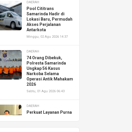
DAERAH
Pool Cititrans
Samarinda Hadir di
Lokasi Baru, Permudah
Akses Perjalanan
Antarkota
Minggu, 02 Agu 2026 14:37
DAERAH
74 Orang Dibekuk,
Polresta Samarinda
Ungkap 56 Kasus
Narkoba Selama
Operasi Antik Mahakam
2026
Sabtu, 01 Agu 2026 06:43
DAERAH
Perkuat Layanan Purna
Jual, Astra Motor
Kalimantan Timur 2
Resmikan AHASS