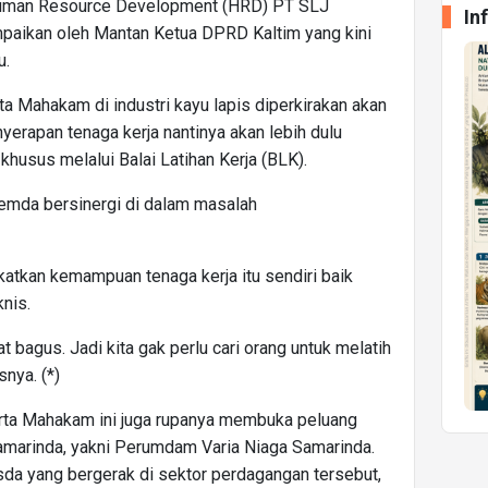
Human Resource Development (HRD) PT SLJ
In
paikan oleh Mantan Ketua DPRD Kaltim yang kini
u.
 Mahakam di industri kayu lapis diperkirakan akan
yerapan tenaga kerja nantinya akan lebih dulu
khusus melalui Balai Latihan Kerja (BLK).
emda bersinergi di dalam masalah
katkan kemampuan tenaga kerja itu sendiri baik
nis.
gat bagus. Jadi kita gak perlu cari orang untuk melatih
snya. (*)
irta Mahakam ini juga rupanya membuka peluang
amarinda, yakni Perumdam Varia Niaga Samarinda.
usda yang bergerak di sektor perdagangan tersebut,