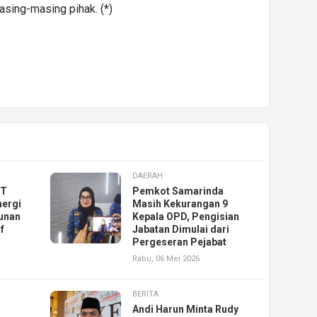
asing-masing pihak. (*)
DAERAH
KT
Pemkot Samarinda
nergi
Masih Kekurangan 9
unan
Kepala OPD, Pengisian
f
Jabatan Dimulai dari
Pergeseran Pejabat
Rabu, 06 Mei 2026
BERITA
Andi Harun Minta Rudy