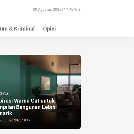
08 Agustus 2026 | 14:46 WIB
um & Kriminal
Opini
STYLE
pirasi Warna Cat untuk
mpilan Bangunan Lebih
narik
, 30 Jul 2026 10:17