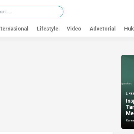
nternasional
Lifestyle
Video
Advetorial
Huk
LIFE
Ins
Ta
Me
Kamis