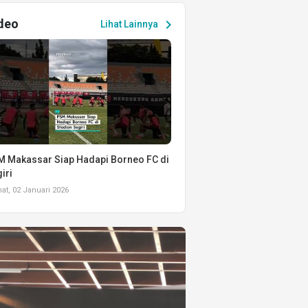
deo
chevron_right
Lihat Lainnya
 Makassar Siap Hadapi Borneo FC di
iri
t, 02 Januari 2026