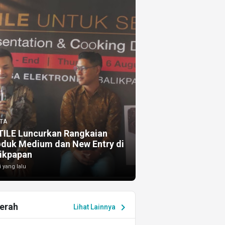
TA
TILE Luncurkan Rangkaian
oduk Medium dan New Entry di
ikpapan
i yang lalu
erah
chevron_right
Lihat Lainnya