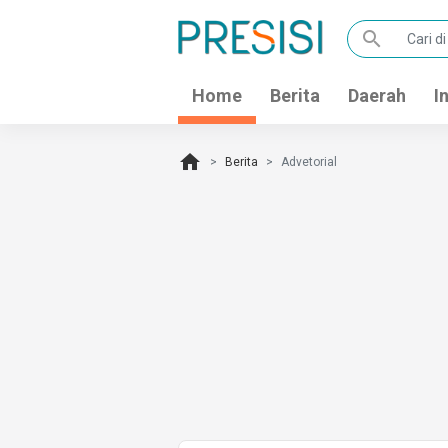
search
Home
Berita
Daerah
I
home
Berita
Advetorial