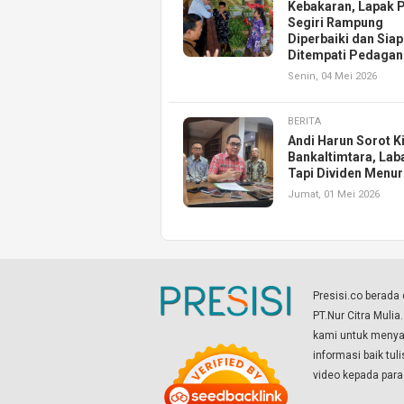
Kebakaran, Lapak 
Segiri Rampung
Diperbaiki dan Siap
Ditempati Pedaga
Senin, 04 Mei 2026
BERITA
Andi Harun Sorot K
Bankaltimtara, Lab
Tapi Dividen Menu
Jumat, 01 Mei 2026
Presisi.co berad
PT.Nur Citra Mulia
kami untuk menyaj
informasi baik tul
video kepada par