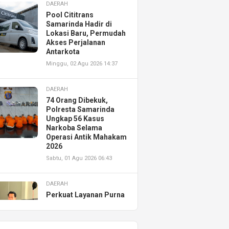
DAERAH
Pool Cititrans
Samarinda Hadir di
Lokasi Baru, Permudah
Akses Perjalanan
Antarkota
Minggu, 02 Agu 2026 14:37
DAERAH
74 Orang Dibekuk,
Polresta Samarinda
Ungkap 56 Kasus
Narkoba Selama
Operasi Antik Mahakam
2026
Sabtu, 01 Agu 2026 06:43
DAERAH
Perkuat Layanan Purna
Jual, Astra Motor
Kalimantan Timur 2
Resmikan AHASS