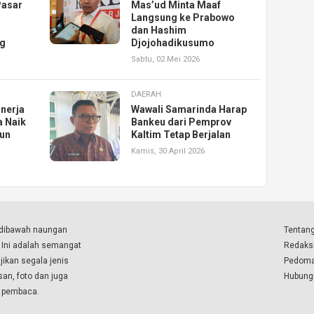
Pasar
Mas’ud Minta Maaf
Langsung ke Prabowo
dan Hashim
ng
Djojohadikusumo
Sabtu, 02 Mei 2026
DAERAH
inerja
Wawali Samarinda Harap
a Naik
Bankeu dari Pemprov
run
Kaltim Tetap Berjalan
Kamis, 30 April 2026
a dibawah naungan
Tentang
. Ini adalah semangat
Redaks
ikan segala jenis
Pedoma
isan, foto dan juga
Hubung
a pembaca.