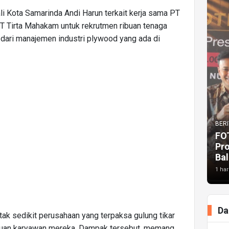
li Kota Samarinda Andi Harun terkait kerja sama PT
T Tirta Mahakam untuk rekrutmen ribuan tenaga
 dari manajemen industri plywood yang ada di
BERI
FO
Pr
Bal
1 har
Da
tak sedikit perusahaan yang terpaksa gulung tikar
buan karyawan mereka. Dampak tersebut, memang