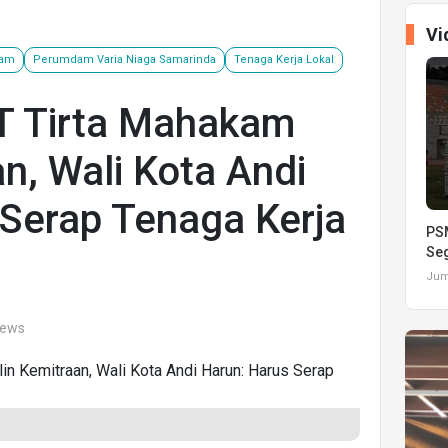
Vi
kam
Perumdam Varia Niaga Samarinda
Tenaga Kerja Lokal
T Tirta Mahakam
an, Wali Kota Andi
 Serap Tenaga Kerja
PSM
Seg
Juma
iews