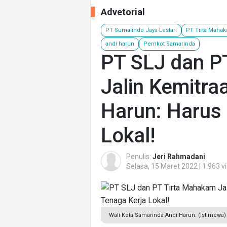
Advetorial
PT Sumalindo Jaya Lestari
PT Tirta Maha
andi harun
Pemkot Samarinda
PT SLJ dan P
Jalin Kemitra
Harun: Harus
Lokal!
Penulis:
Jeri Rahmadani
Selasa, 15 Maret 2022 | 1.963 v
Wali Kota Samarinda Andi Harun. (Istimewa)