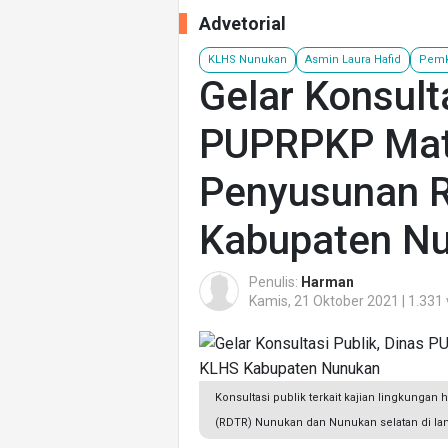
Advetorial
KLHS Nunukan
Asmin Laura Hafid
Pemk
Gelar Konsulta
PUPRPKP Mat
Penyusunan 
Kabupaten N
Penulis:
Harman
Kamis, 21 Oktober 2021 | 1.331
Konsultasi publik terkait kajian lingkungan
(RDTR) Nunukan dan Nunukan selatan di la