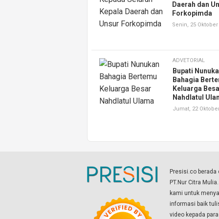
Daerah dan U
Forkopimda
Senin, 25 Oktober
ADVETORIAL
Bupati Nunuk
Bahagia Bert
Keluarga Besa
Nahdlatul Ul
Jumat, 22 Oktobe
Presisi.co berad
PT.Nur Citra Mulia
kami untuk menyaj
informasi baik tul
video kepada par