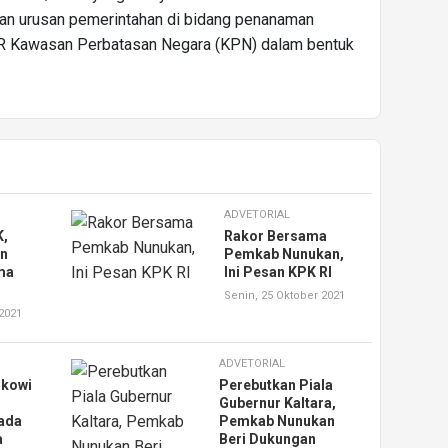
an urusan pemerintahan di bidang penanaman
R Kawasan Perbatasan Negara (KPN) dalam bentuk
ADVETORIAL
K,
Rakor Bersama
an
Pemkab Nunukan,
ma
Ini Pesan KPK RI
Senin, 25 Oktober 2021
 2021
ADVETORIAL
okowi
Perebutkan Piala
Gubernur Kaltara,
ada
Pemkab Nunukan
a
Beri Dukungan