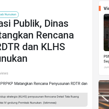
Vi
ab Nunukan
si Publik, Dinas
angkan Rencana
RDTR dan KLHS
unukan
PSM
Seg
Juma
 views
 hidup strategis (KLHS) penyusunan Rencana Detail Tata Ruang
ntai IV gedung Pemkab Nunukan. (Istimewa)