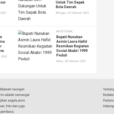
nsur
Untuk Tim Sepak
Bola Daerah
 2021
Minggu, 24 Oktober 2021
ADVETORIAL
an
Bupati Nunukan
emu
Asmin Laura Hafid
r
Resmikan Kegiatan
ama
Sosial Akabri 1999
Peduli
r 2021
Rabu, 20 Oktober 2021
a dibawah naungan
Tentang
. Ini adalah semangat
Redaks
ikan segala jenis
Pedoma
isan, foto dan juga
Hubung
a pembaca.