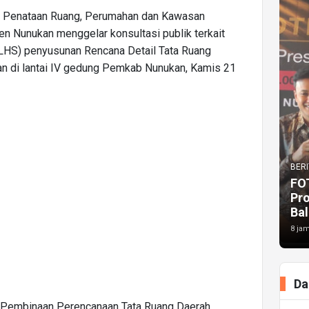
m, Penataan Ruang, Perumahan dan Kawasan
Nunukan menggelar konsultasi publik terkait
(KLHS) penyusunan Rencana Detail Tata Ruang
n di lantai IV gedung Pemkab Nunukan, Kamis 21
BERI
FO
Pr
Bal
8 jam
Da
r Pembinaan Perencanaan Tata Ruang Daerah