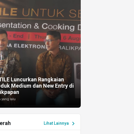
TA
TILE Luncurkan Rangkaian
oduk Medium dan New Entry di
ikpapan
 yang lalu
erah
chevron_right
Lihat Lainnya