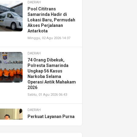
DAERAH
Pool Cititrans
Samarinda Hadir di
Lokasi Baru, Permudah
Akses Perjalanan
Antarkota
Minggu, 02 Agu 2026 14:37
DAERAH
74 Orang Dibekuk,
Polresta Samarinda
Ungkap 56 Kasus
Narkoba Selama
Operasi Antik Mahakam
2026
Sabtu, 01 Agu 2026 06:43
DAERAH
Perkuat Layanan Purna
Jual, Astra Motor
Kalimantan Timur 2
Resmikan AHASS