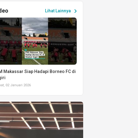
deo
chevron_right
Lihat Lainnya
 Makassar Siap Hadapi Borneo FC di
iri
t, 02 Januari 2026