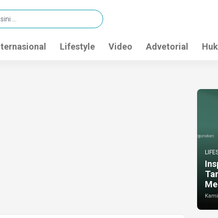
nternasional
Lifestyle
Video
Advetorial
Huk
LIFE
Ins
Ta
Me
Kamis