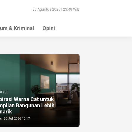
06 Agustus 2026 | 23:48 WIB
um & Kriminal
Opini
STYLE
pirasi Warna Cat untuk
mpilan Bangunan Lebih
narik
, 30 Jul 2026 10:17