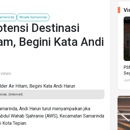
Vi
Samarinda
Wisata Samarinda
otensi Destinasi
tam, Begini Kata Andi
PSM
Seg
 views
Juma
nda. (Internet)
amarinda, Andi Harun turut menyampaikan jika
 Abdul Wahab Sjahranie (AWS), Kecamatan Samarinda
i Kota Tepian.