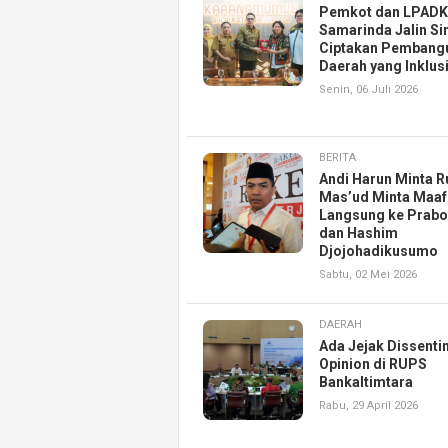
Pemkot dan LPAD
Samarinda Jalin Si
Ciptakan Pembang
Daerah yang Inklusi
Senin, 06 Juli 2026
BERITA
Andi Harun Minta R
Mas’ud Minta Maaf
Langsung ke Prab
dan Hashim
Djojohadikusumo
Sabtu, 02 Mei 2026
DAERAH
Ada Jejak Dissenti
Opinion di RUPS
Bankaltimtara
Rabu, 29 April 2026