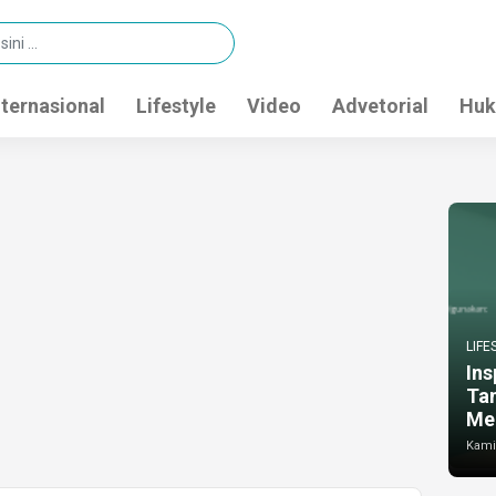
nternasional
Lifestyle
Video
Advetorial
Huk
LIFE
Ins
Ta
Me
Kamis