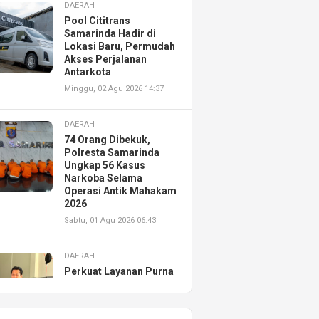
DAERAH
Pool Cititrans
Samarinda Hadir di
Lokasi Baru, Permudah
Akses Perjalanan
Antarkota
Minggu, 02 Agu 2026 14:37
DAERAH
74 Orang Dibekuk,
Polresta Samarinda
Ungkap 56 Kasus
Narkoba Selama
Operasi Antik Mahakam
2026
Sabtu, 01 Agu 2026 06:43
DAERAH
Perkuat Layanan Purna
Jual, Astra Motor
Kalimantan Timur 2
Resmikan AHASS