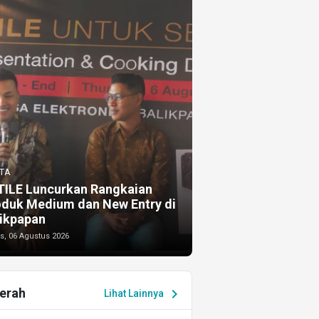
TA
TILE Luncurkan Rangkaian
oduk Medium dan New Entry di
ikpapan
s, 06 Agustus 2026
erah
chevron_right
Lihat Lainnya