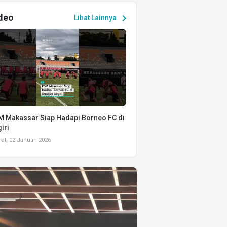
deo
chevron_right
Lihat Lainnya
 Makassar Siap Hadapi Borneo FC di
iri
t, 02 Januari 2026