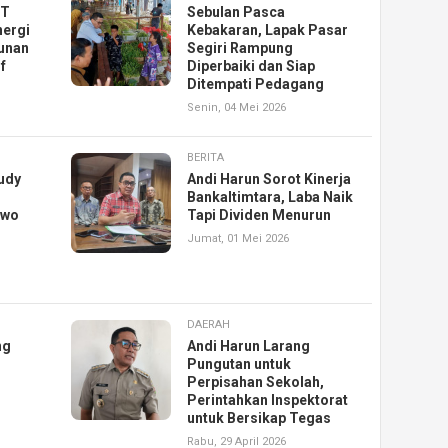
KT
Sebulan Pasca
nergi
Kebakaran, Lapak Pasar
unan
Segiri Rampung
f
Diperbaiki dan Siap
Ditempati Pedagang
Senin, 04 Mei 2026
BERITA
udy
Andi Harun Sorot Kinerja
Bankaltimtara, Laba Naik
owo
Tapi Dividen Menurun
Jumat, 01 Mei 2026
DAERAH
ng
Andi Harun Larang
Pungutan untuk
Perpisahan Sekolah,
Perintahkan Inspektorat
untuk Bersikap Tegas
Rabu, 29 April 2026