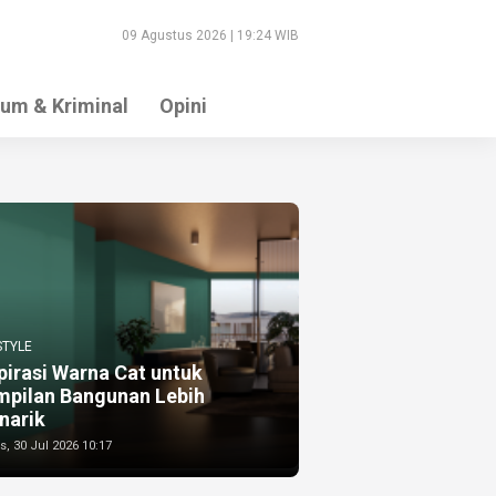
09 Agustus 2026 | 19:24 WIB
um & Kriminal
Opini
STYLE
pirasi Warna Cat untuk
mpilan Bangunan Lebih
narik
, 30 Jul 2026 10:17