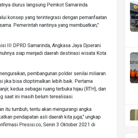
atnya diurus langsung Pemkot Samarinda.
alui konsep yang terintegrasi dengan pemanfaatan
g sama. Pemerintah nantinya yang membuatkan,"
isi III DPRD Samarinda, Angkasa Jaya Djoerani
uhnya siap menjadi daerah destinasi wisata Kota
 menguraikan, pembangunan polder senilai miliaran
i jika bisa dioptimalkan lebih baik. Pertama
njir, kedua sebagai ruang terbuka hijau (RTH), dan
g saat ini masih belum terealisasi.
an itu tumbuh, tentu akan mengurangi angka
tkan pendapatan asli daerah kita juga," ungkap
onfirmasi Presisi.co, Senin 3 Oktober 2021 di