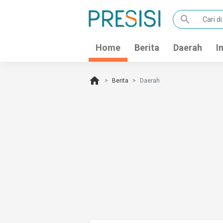
search
Home
Berita
Daerah
I
home
Berita
Daerah