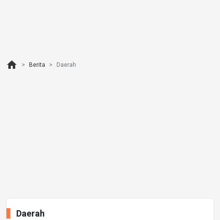
home
Berita
Daerah
Daerah