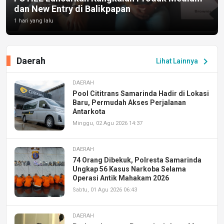
dan New Entry di Balikpapan
1 hari yang lalu
Daerah
chevron_right
Lihat Lainnya
DAERAH
Pool Cititrans Samarinda Hadir di Lokasi
Baru, Permudah Akses Perjalanan
Antarkota
Minggu, 02 Agu 2026 14:37
DAERAH
74 Orang Dibekuk, Polresta Samarinda
Ungkap 56 Kasus Narkoba Selama
Operasi Antik Mahakam 2026
Sabtu, 01 Agu 2026 06:43
DAERAH