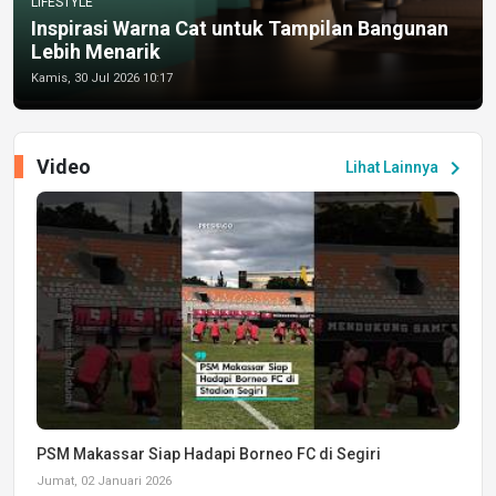
LIFESTYLE
Inspirasi Warna Cat untuk Tampilan Bangunan
Lebih Menarik
Kamis, 30 Jul 2026 10:17
Video
chevron_right
Lihat Lainnya
PSM Makassar Siap Hadapi Borneo FC di Segiri
Jumat, 02 Januari 2026