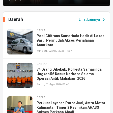
Daerah
chevron_right
Lihat Lainnya
DAERAH
Pool Cititrans Samarinda Hadir di Lokasi
Baru, Permudah Akses Perjalanan
Antarkota
Minggu, 02 Agu 2026 14:37
DAERAH
74 Orang Dibekuk, Polresta Samarinda
Ungkap 56 Kasus Narkoba Selama
Operasi Antik Mahakam 2026
Sabtu, 01 Agu 2026 06:43
DAERAH
Perkuat Layanan Purna Jual, Astra Motor
Kalimantan Timur 2 Resmikan AHASS
Sukses Perkasa Abadi