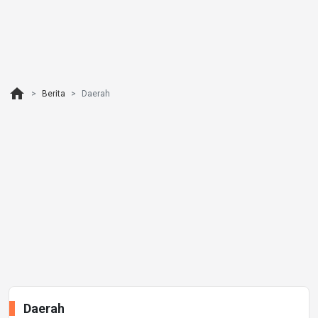
home
Berita
Daerah
Daerah