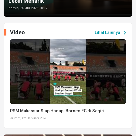
Lebih Menarik
Kamis, 30 Jul 2026 10:17
Video
chevron_right
Lihat Lainnya
PSM Makassar Siap Hadapi Borneo FC di Segiri
Jumat, 02 Januari 2026