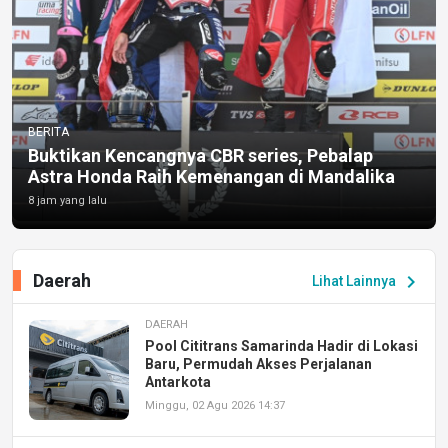
BERITA
Buktikan Kencangnya CBR series, Pebalap
Astra Honda Raih Kemenangan di Mandalika
8 jam yang lalu
Daerah
chevron_right
Lihat Lainnya
DAERAH
Pool Cititrans Samarinda Hadir di Lokasi
Baru, Permudah Akses Perjalanan
Antarkota
Minggu, 02 Agu 2026 14:37