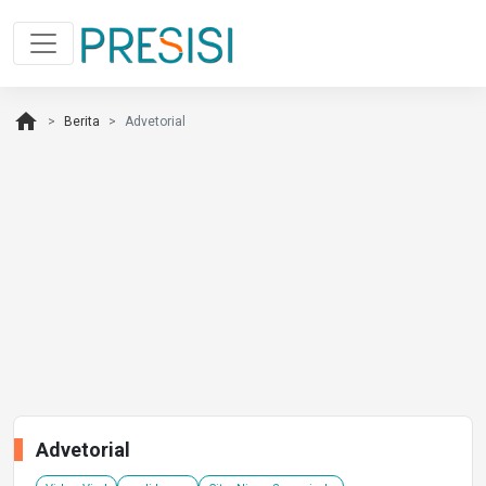
home
Berita
Advetorial
Advetorial