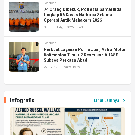
DAERAH
74 Orang Dibekuk, Polresta Samarinda
Ungkap 56 Kasus Narkoba Selama
Operasi Antik Mahakam 2026
Sabtu, 01 Agu 2026 06:43
DAERAH
Perkuat Layanan Purna Jual, Astra Motor
Kalimantan Timur 2 Resmikan AHASS
Sukses Perkasa Abadi
Rabu, 22 Jul 2026 19:29
DAERAH
UPA PERKASA Universitas Mulawarman
Laksanakan Job Fair Batch II, Hadirkan
Infografis
chevron_right
Lihat Lainnya
Peluang Kerja dan Magang
Jumat, 17 Jul 2026 22:30
DAERAH
Astra Motor Kalimantan Timur 2 Dukung