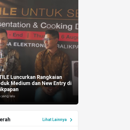
TA
TILE Luncurkan Rangkaian
oduk Medium dan New Entry di
ikpapan
 yang lalu
erah
chevron_right
Lihat Lainnya