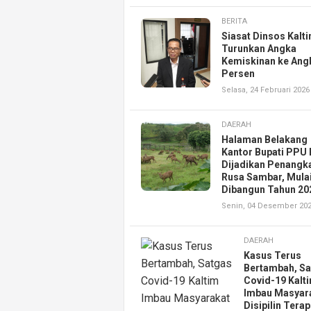
BERITA
Siasat Dinsos Kalt
Turunkan Angka
Kemiskinan ke Ang
Persen
Selasa, 24 Februari 2026
DAERAH
Halaman Belakang
Kantor Bupati PPU 
Dijadikan Penangk
Rusa Sambar, Mula
Dibangun Tahun 20
Senin, 04 Desember 20
DAERAH
Kasus Terus
Bertambah, S
Covid-19 Kalt
Imbau Masyar
Disipilin Tera