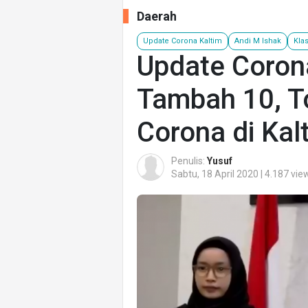
Daerah
Update Corona Kaltim
Andi M Ishak
Kla
Update Corona
Tambah 10, To
Corona di Kal
Penulis:
Yusuf
Sabtu, 18 April 2020 | 4.187 vie