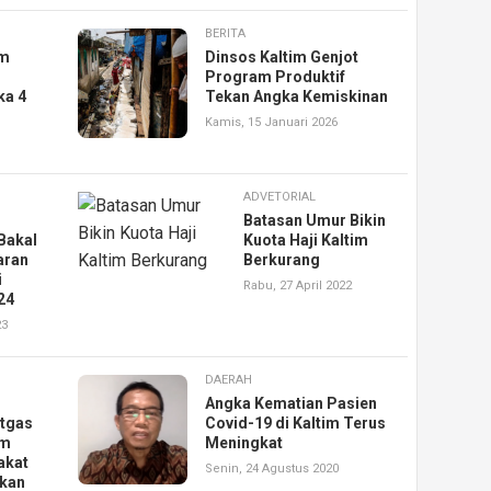
BERITA
im
Dinsos Kaltim Genjot
Program Produktif
ka 4
Tekan Angka Kemiskinan
Kamis, 15 Januari 2026
ADVETORIAL
Batasan Umur Bikin
Bakal
Kuota Haji Kaltim
aran
Berkurang
i
Rabu, 27 April 2022
24
23
DAERAH
Angka Kematian Pasien
atgas
Covid-19 di Kaltim Terus
im
Meningkat
akat
Senin, 24 Agustus 2020
pkan