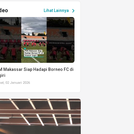
deo
chevron_right
Lihat Lainnya
 Makassar Siap Hadapi Borneo FC di
iri
t, 02 Januari 2026