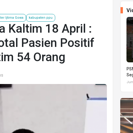
Vi
ster Ijtima Gowa
kabupaten ppu
 Kaltim 18 April :
tal Pasien Positif
tim 54 Orang
PSM
Seg
ws
Juma