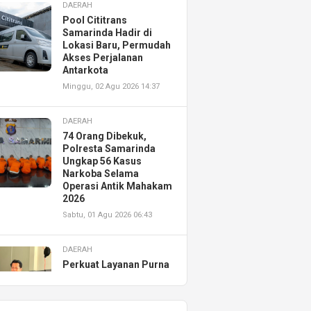
DAERAH
Pool Cititrans
Samarinda Hadir di
Lokasi Baru, Permudah
Akses Perjalanan
Antarkota
Minggu, 02 Agu 2026 14:37
DAERAH
74 Orang Dibekuk,
Polresta Samarinda
Ungkap 56 Kasus
Narkoba Selama
Operasi Antik Mahakam
2026
Sabtu, 01 Agu 2026 06:43
DAERAH
Perkuat Layanan Purna
Jual, Astra Motor
Kalimantan Timur 2
Resmikan AHASS