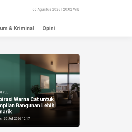
06 Agustus 2026 | 20:02 WIB
um & Kriminal
Opini
STYLE
pirasi Warna Cat untuk
mpilan Bangunan Lebih
narik
, 30 Jul 2026 10:17