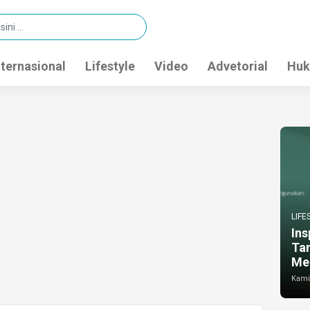
nternasional
Lifestyle
Video
Advetorial
Huk
LIFE
Ins
Ta
Me
Kamis