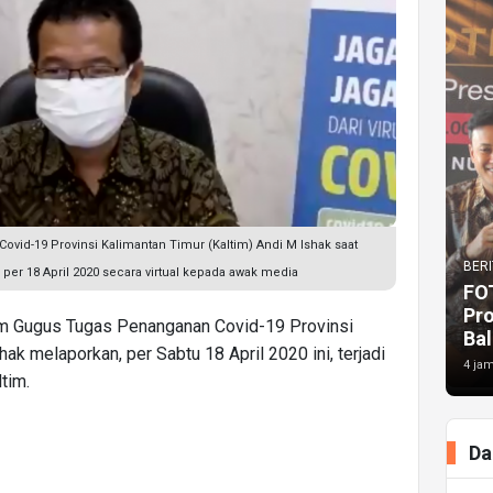
vid-19 Provinsi Kalimantan Timur (Kaltim) Andi M Ishak saat
BERI
er 18 April 2020 secara virtual kepada awak media
FO
Pr
im Gugus Tugas Penanganan Covid-19 Provinsi
Bal
ak melaporkan, per Sabtu 18 April 2020 ini, terjadi
4 jam
ltim.
Da