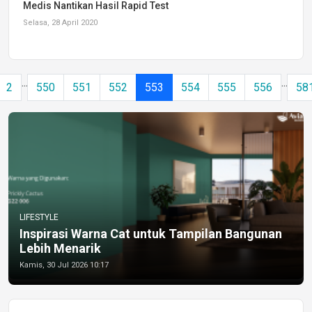
Medis Nantikan Hasil Rapid Test
Selasa, 28 April 2020
...
...
2
550
551
552
553
554
555
556
58
LIFESTYLE
Inspirasi Warna Cat untuk Tampilan Bangunan
Lebih Menarik
Kamis, 30 Jul 2026 10:17