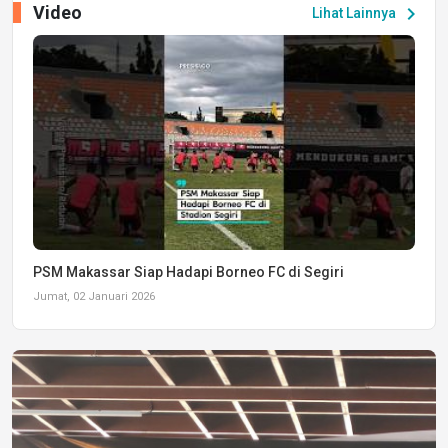
Video
chevron_right
Lihat Lainnya
PSM Makassar Siap Hadapi Borneo FC di Segiri
Jumat, 02 Januari 2026