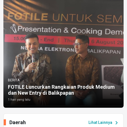
BERITA
FOTILE Luncurkan Rangkaian Produk Medium
dan New Entry di Balikpapan
1 hari yang lalu
Daerah
chevron_right
Lihat Lainnya