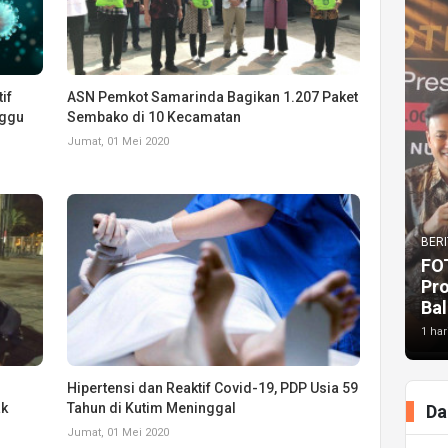
if
ASN Pemkot Samarinda Bagikan 1.207 Paket
nggu
Sembako di 10 Kecamatan
Jumat, 01 Mei 2020
BERI
FO
Pr
Bal
1 har
i
Hipertensi dan Reaktif Covid-19, PDP Usia 59
ak
Tahun di Kutim Meninggal
Da
Jumat, 01 Mei 2020