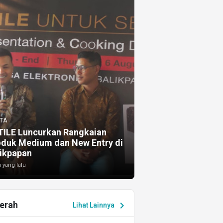
TA
TILE Luncurkan Rangkaian
oduk Medium dan New Entry di
ikpapan
i yang lalu
erah
chevron_right
Lihat Lainnya