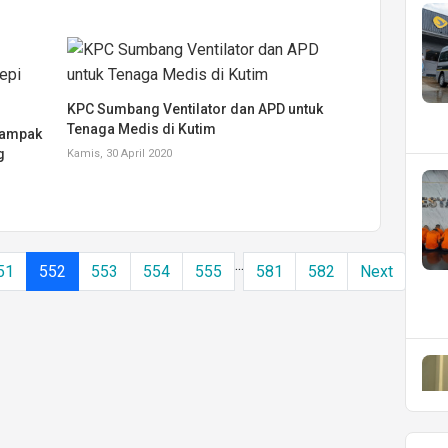
KPC Sumbang Ventilator dan APD untuk
Tenaga Medis di Kutim
dampak
g
Kamis, 30 April 2020
...
51
552
553
554
555
581
582
Next