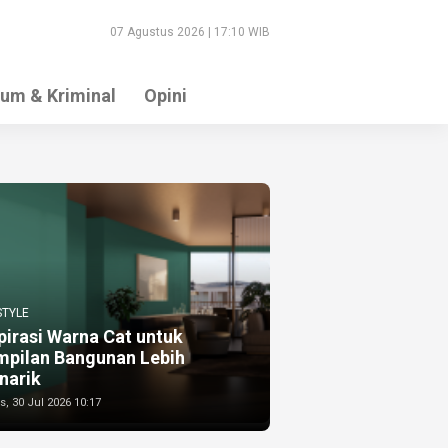
07 Agustus 2026 | 17:10 WIB
um & Kriminal
Opini
STYLE
pirasi Warna Cat untuk
mpilan Bangunan Lebih
narik
, 30 Jul 2026 10:17