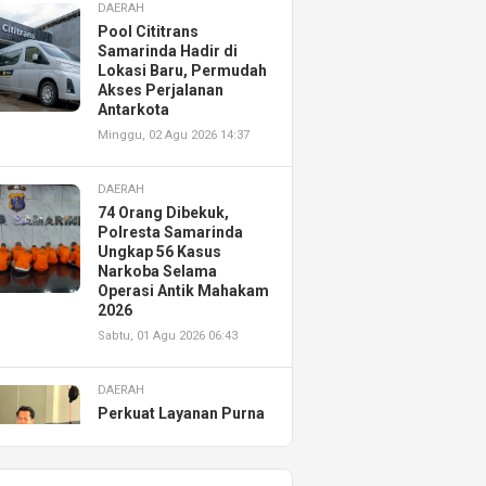
DAERAH
Pool Cititrans
Samarinda Hadir di
Lokasi Baru, Permudah
Akses Perjalanan
Antarkota
Minggu, 02 Agu 2026 14:37
DAERAH
74 Orang Dibekuk,
Polresta Samarinda
Ungkap 56 Kasus
Narkoba Selama
Operasi Antik Mahakam
2026
Sabtu, 01 Agu 2026 06:43
DAERAH
Perkuat Layanan Purna
Jual, Astra Motor
Kalimantan Timur 2
Resmikan AHASS