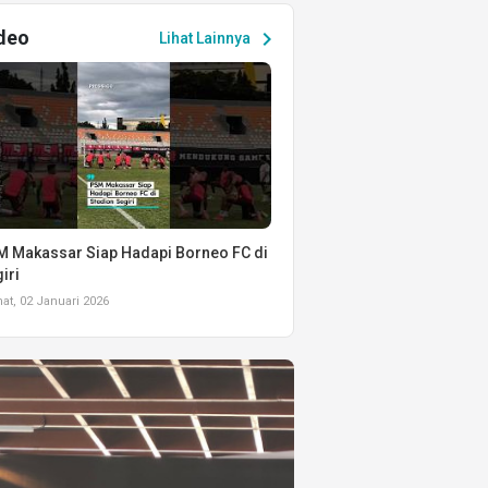
deo
chevron_right
Lihat Lainnya
 Makassar Siap Hadapi Borneo FC di
iri
t, 02 Januari 2026