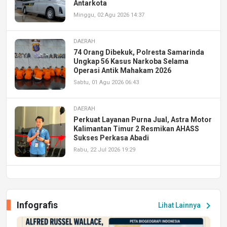
Antarkota
Minggu, 02 Agu 2026 14:37
DAERAH
74 Orang Dibekuk, Polresta Samarinda
Ungkap 56 Kasus Narkoba Selama
Operasi Antik Mahakam 2026
Sabtu, 01 Agu 2026 06:43
DAERAH
Perkuat Layanan Purna Jual, Astra Motor
Kalimantan Timur 2 Resmikan AHASS
Sukses Perkasa Abadi
Rabu, 22 Jul 2026 19:29
DAERAH
UPA PERKASA Universitas Mulawarman
Laksanakan Job Fair Batch II, Hadirkan
Infografis
chevron_right
Lihat Lainnya
Peluang Kerja dan Magang
Jumat, 17 Jul 2026 22:30