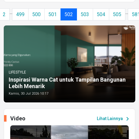
...
...
2
499
500
501
502
503
504
505
58
LIFESTYLE
Inspirasi Warna Cat untuk Tampilan Bangunan
Lebih Menarik
Kamis, 30 Jul 2026 10:17
Video
chevron_right
Lihat Lainnya