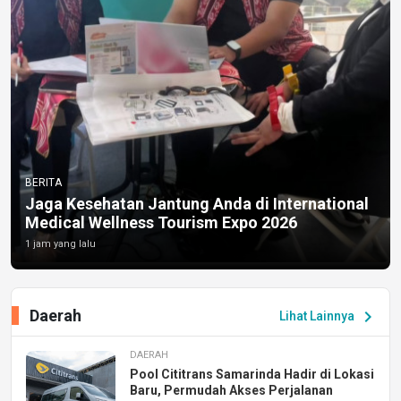
BERITA
Jaga Kesehatan Jantung Anda di International
Medical Wellness Tourism Expo 2026
1 jam yang lalu
Daerah
chevron_right
Lihat Lainnya
DAERAH
Pool Cititrans Samarinda Hadir di Lokasi
Baru, Permudah Akses Perjalanan