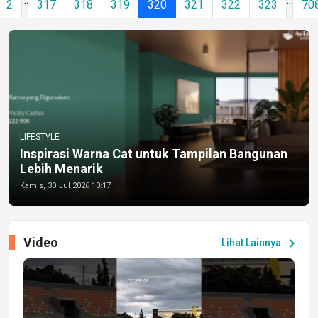
2
317
318
319
320
321
322
323
70
LIFESTYLE
Inspirasi Warna Cat untuk Tampilan Bangunan
Lebih Menarik
Kamis, 30 Jul 2026 10:17
Video
chevron_right
Lihat Lainnya