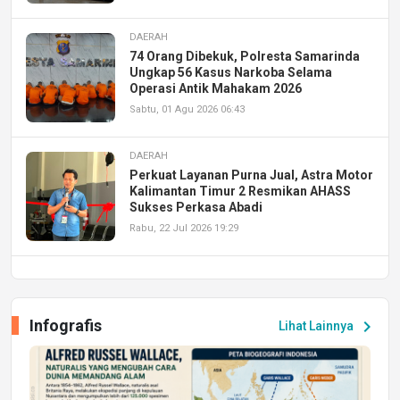
DAERAH
74 Orang Dibekuk, Polresta Samarinda
Ungkap 56 Kasus Narkoba Selama
Operasi Antik Mahakam 2026
Sabtu, 01 Agu 2026 06:43
DAERAH
Perkuat Layanan Purna Jual, Astra Motor
Kalimantan Timur 2 Resmikan AHASS
Sukses Perkasa Abadi
Rabu, 22 Jul 2026 19:29
DAERAH
UPA PERKASA Universitas Mulawarman
Laksanakan Job Fair Batch II, Hadirkan
Infografis
chevron_right
Lihat Lainnya
Peluang Kerja dan Magang
Jumat, 17 Jul 2026 22:30
DAERAH