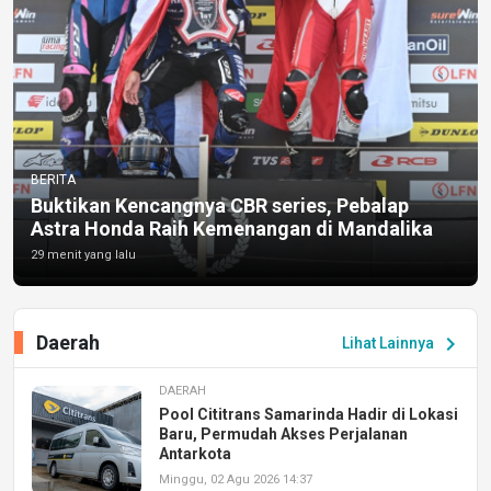
BERITA
Buktikan Kencangnya CBR series, Pebalap
Astra Honda Raih Kemenangan di Mandalika
29 menit yang lalu
Daerah
chevron_right
Lihat Lainnya
DAERAH
Pool Cititrans Samarinda Hadir di Lokasi
Baru, Permudah Akses Perjalanan
Antarkota
Minggu, 02 Agu 2026 14:37