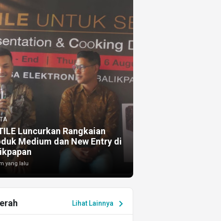
TA
TILE Luncurkan Rangkaian
oduk Medium dan New Entry di
ikpapan
m yang lalu
erah
chevron_right
Lihat Lainnya