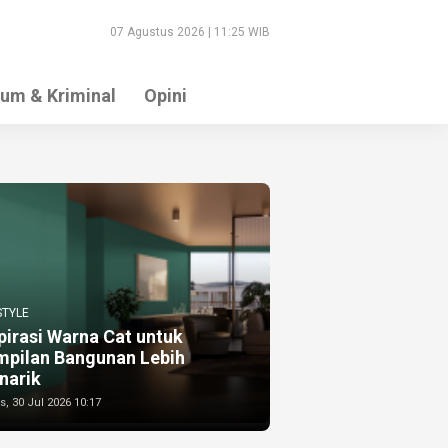
07 Agustus 2026 | 11:25 WIB
um & Kriminal
Opini
STYLE
pirasi Warna Cat untuk
mpilan Bangunan Lebih
narik
, 30 Jul 2026 10:17