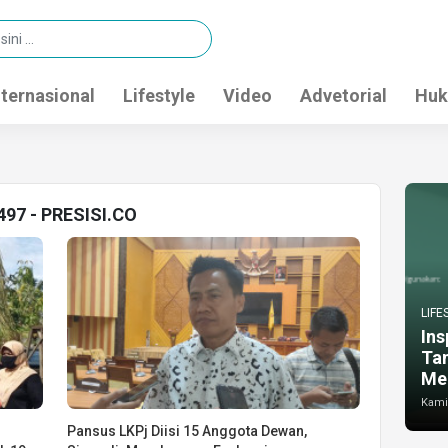
nternasional
Lifestyle
Video
Advetorial
Huk
497 - PRESISI.CO
LIFE
Ins
Ta
Me
Kamis
Pansus LKPj Diisi 15 Anggota Dewan,