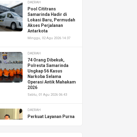
DAERAH
Pool Cititrans
Samarinda Hadir di
Lokasi Baru, Permudah
Akses Perjalanan
Antarkota
Minggu, 02 Agu 2026 14:37
DAERAH
74 Orang Dibekuk,
Polresta Samarinda
Ungkap 56 Kasus
Narkoba Selama
Operasi Antik Mahakam
2026
Sabtu, 01 Agu 2026 06:43
DAERAH
Perkuat Layanan Purna
Jual, Astra Motor
Kalimantan Timur 2
Resmikan AHASS