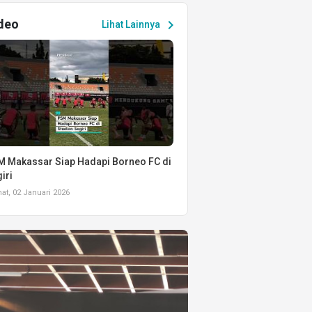
deo
chevron_right
Lihat Lainnya
 Makassar Siap Hadapi Borneo FC di
iri
t, 02 Januari 2026