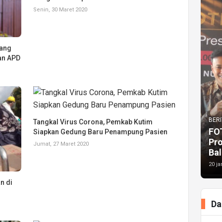
Senin, 30 Maret 2020
bang
an APD
BERI
Tangkal Virus Corona, Pemkab Kutim
FO
Siapkan Gedung Baru Penampung Pasien
Pr
Jumat, 27 Maret 2020
Bal
20 ja
n di
Da