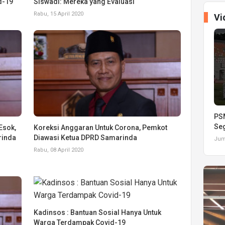
d-19
Siswadi: Mereka yang Evaluasi
Rabu, 15 April 2020
Vi
PSM
Seg
Esok,
Koreksi Anggaran Untuk Corona, Pemkot
rinda
Diawasi Ketua DPRD Samarinda
Juma
Rabu, 08 April 2020
Kadinsos : Bantuan Sosial Hanya Untuk
Warga Terdampak Covid-19