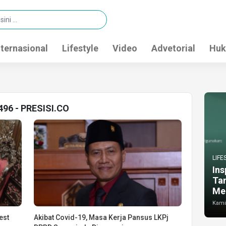
nternasional
Lifestyle
Video
Advetorial
Huk
496 - PRESISI.CO
LIFE
Ins
Ta
Me
Kamis
est
Akibat Covid-19, Masa Kerja Pansus LKPj