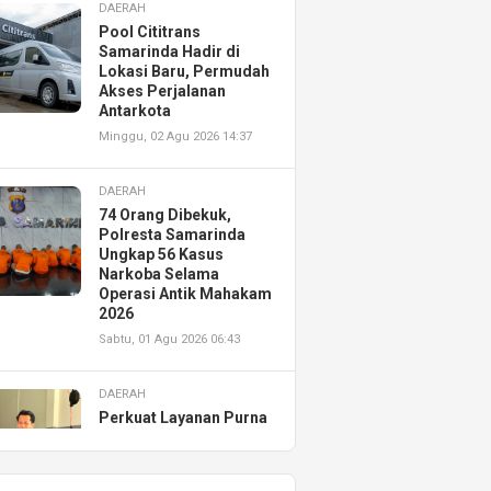
DAERAH
Pool Cititrans
Samarinda Hadir di
Lokasi Baru, Permudah
Akses Perjalanan
Antarkota
Minggu, 02 Agu 2026 14:37
DAERAH
74 Orang Dibekuk,
Polresta Samarinda
Ungkap 56 Kasus
Narkoba Selama
Operasi Antik Mahakam
2026
Sabtu, 01 Agu 2026 06:43
DAERAH
Perkuat Layanan Purna
Jual, Astra Motor
Kalimantan Timur 2
Resmikan AHASS