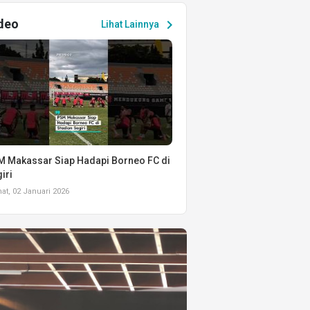
deo
chevron_right
Lihat Lainnya
 Makassar Siap Hadapi Borneo FC di
iri
t, 02 Januari 2026