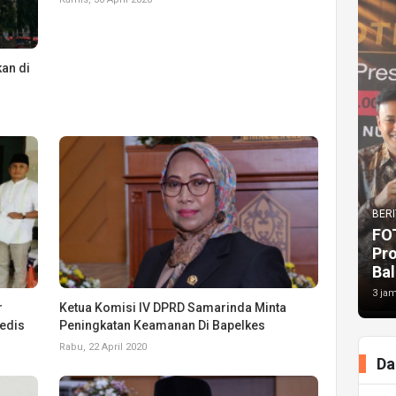
an di
BERI
FO
Pr
Bal
3 jam
r
Ketua Komisi IV DPRD Samarinda Minta
edis
Peningkatan Keamanan Di Bapelkes
Rabu, 22 April 2020
Da