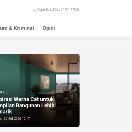
06 Agustus 2026 | 19:14 WIB
um & Kriminal
Opini
STYLE
pirasi Warna Cat untuk
mpilan Bangunan Lebih
narik
, 30 Jul 2026 10:17