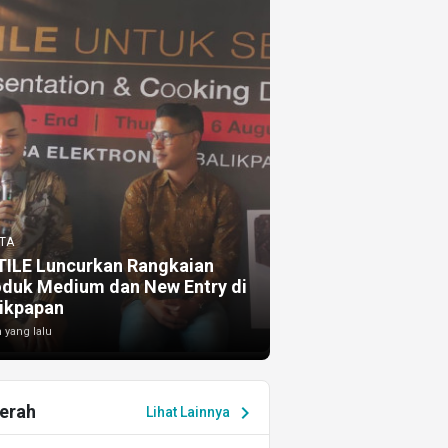
TA
TILE Luncurkan Rangkaian
oduk Medium dan New Entry di
ikpapan
 yang lalu
erah
chevron_right
Lihat Lainnya