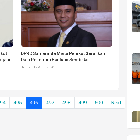
mkot
DPRD Samarinda Minta Pemkot Serahkan
ngani
Data Penerima Bantuan Sembako
Jumat, 17 April 2020
494
495
496
497
498
499
500
Next