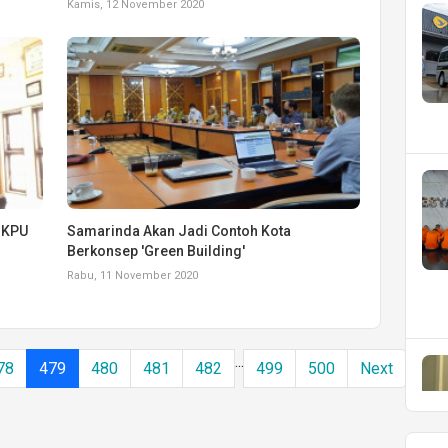
Kamis, 12 November 2020
, KPU
Samarinda Akan Jadi Contoh Kota
Berkonsep 'Green Building'
Rabu, 11 November 2020
...
78
479
480
481
482
499
500
Next