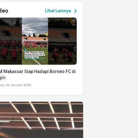
deo
chevron_right
Lihat Lainnya
 Makassar Siap Hadapi Borneo FC di
iri
t, 02 Januari 2026