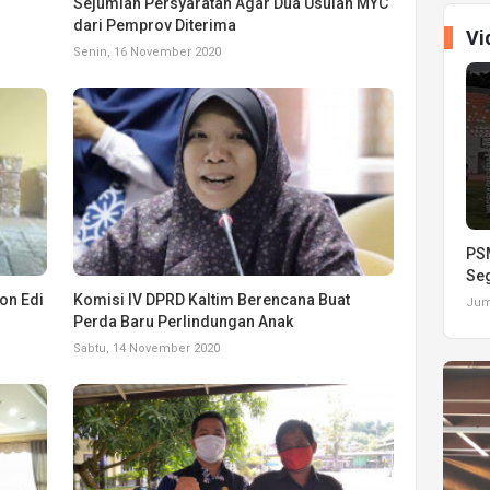
Sejumlah Persyaratan Agar Dua Usulan MYC
dari Pemprov Diterima
Vi
Senin, 16 November 2020
PSM
Seg
on Edi
Komisi IV DPRD Kaltim Berencana Buat
Juma
Perda Baru Perlindungan Anak
Sabtu, 14 November 2020