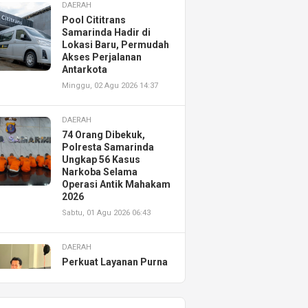
DAERAH
Pool Cititrans
Samarinda Hadir di
Lokasi Baru, Permudah
Akses Perjalanan
Antarkota
Minggu, 02 Agu 2026 14:37
DAERAH
74 Orang Dibekuk,
Polresta Samarinda
Ungkap 56 Kasus
Narkoba Selama
Operasi Antik Mahakam
2026
Sabtu, 01 Agu 2026 06:43
DAERAH
Perkuat Layanan Purna
Jual, Astra Motor
Kalimantan Timur 2
Resmikan AHASS