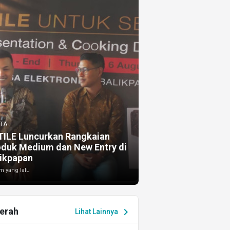
TA
TILE Luncurkan Rangkaian
oduk Medium dan New Entry di
ikpapan
m yang lalu
erah
chevron_right
Lihat Lainnya