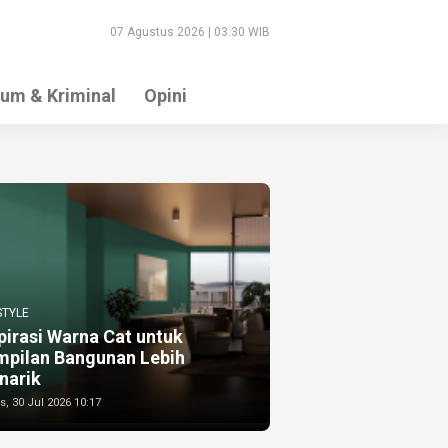
07 Agustus 2026 | 03:30 WIB
um & Kriminal
Opini
STYLE
pirasi Warna Cat untuk
mpilan Bangunan Lebih
narik
, 30 Jul 2026 10:17