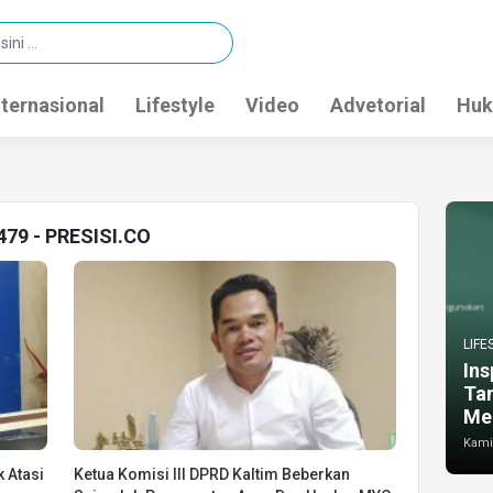
nternasional
Lifestyle
Video
Advetorial
Huk
479 - PRESISI.CO
LIFE
Ins
Ta
Me
Kamis
 Atasi
Ketua Komisi III DPRD Kaltim Beberkan