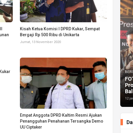
II
Kisah Ketua Komisi I DPRD Kukar, Sempat
gunan
Bergaji Rp 500 Ribu di Unikarta
Jumat, 13 November 2020
Kukar
BERI
FO
Pr
Bal
12 ja
Empat Anggota DPRD Kaltim Resmi Ajukan
Penangguhan Penahanan Tersangka Demo
Da
UU Ciptaker