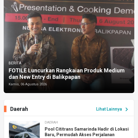
BERITA
FOTILE Luncurkan Rangkaian Produk Medium
dan New Entry di Balikpapan
Kamis, 06 Agustus 2026
Daerah
chevron_right
Lihat Lainnya
DAERAH
Pool Cititrans Samarinda Hadir di Lokasi
Baru, Permudah Akses Perjalanan