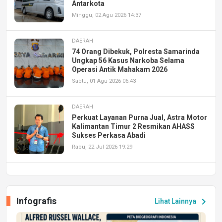
Antarkota
Minggu, 02 Agu 2026 14:37
DAERAH
74 Orang Dibekuk, Polresta Samarinda
Ungkap 56 Kasus Narkoba Selama
Operasi Antik Mahakam 2026
Sabtu, 01 Agu 2026 06:43
DAERAH
Perkuat Layanan Purna Jual, Astra Motor
Kalimantan Timur 2 Resmikan AHASS
Sukses Perkasa Abadi
Rabu, 22 Jul 2026 19:29
DAERAH
UPA PERKASA Universitas Mulawarman
Laksanakan Job Fair Batch II, Hadirkan
Infografis
chevron_right
Lihat Lainnya
Peluang Kerja dan Magang
Jumat, 17 Jul 2026 22:30