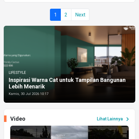
1
2
Next
LIFESTYLE
Inspirasi Warna Cat untuk Tampilan Bangunan
Lebih Menarik
Kamis, 30 Jul 2026 10:17
Video
chevron_right
Lihat Lainnya