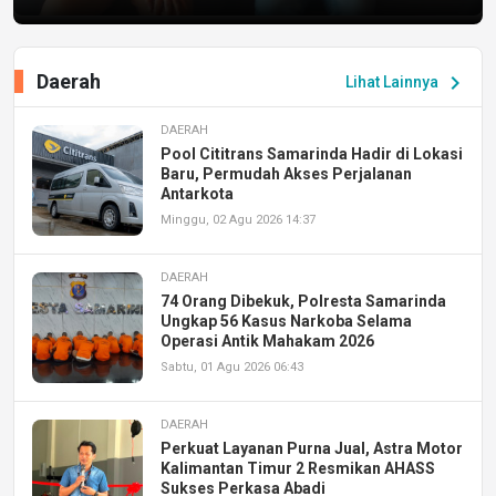
Daerah
chevron_right
Lihat Lainnya
DAERAH
Pool Cititrans Samarinda Hadir di Lokasi
Baru, Permudah Akses Perjalanan
Antarkota
Minggu, 02 Agu 2026 14:37
DAERAH
74 Orang Dibekuk, Polresta Samarinda
Ungkap 56 Kasus Narkoba Selama
Operasi Antik Mahakam 2026
Sabtu, 01 Agu 2026 06:43
DAERAH
Perkuat Layanan Purna Jual, Astra Motor
Kalimantan Timur 2 Resmikan AHASS
Sukses Perkasa Abadi