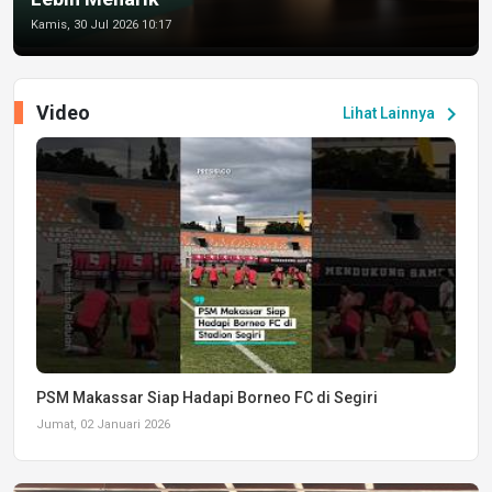
Kamis, 30 Jul 2026 10:17
Video
chevron_right
Lihat Lainnya
PSM Makassar Siap Hadapi Borneo FC di Segiri
Jumat, 02 Januari 2026