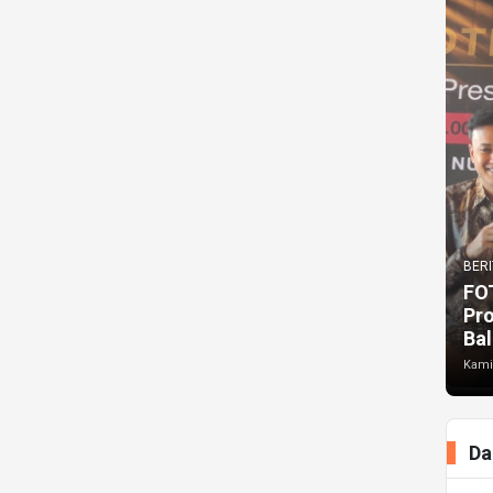
BERI
FO
Pr
Bal
Kami
Da