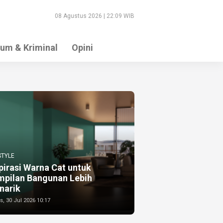
08 Agustus 2026 | 22:09 WIB
um & Kriminal
Opini
STYLE
pirasi Warna Cat untuk
mpilan Bangunan Lebih
narik
, 30 Jul 2026 10:17