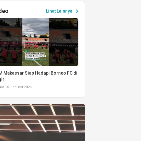
deo
chevron_right
Lihat Lainnya
 Makassar Siap Hadapi Borneo FC di
iri
t, 02 Januari 2026