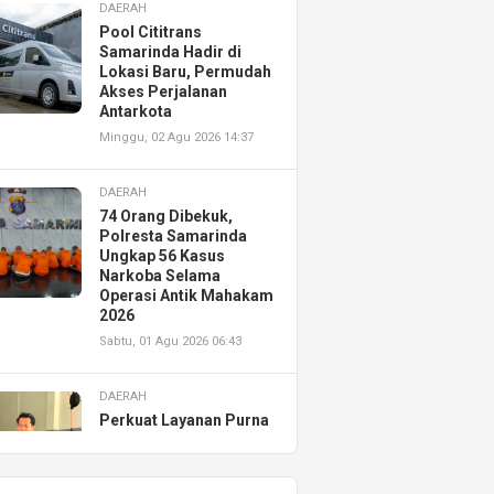
DAERAH
Pool Cititrans
Samarinda Hadir di
Lokasi Baru, Permudah
Akses Perjalanan
Antarkota
Minggu, 02 Agu 2026 14:37
DAERAH
74 Orang Dibekuk,
Polresta Samarinda
Ungkap 56 Kasus
Narkoba Selama
Operasi Antik Mahakam
2026
Sabtu, 01 Agu 2026 06:43
DAERAH
Perkuat Layanan Purna
Jual, Astra Motor
Kalimantan Timur 2
Resmikan AHASS