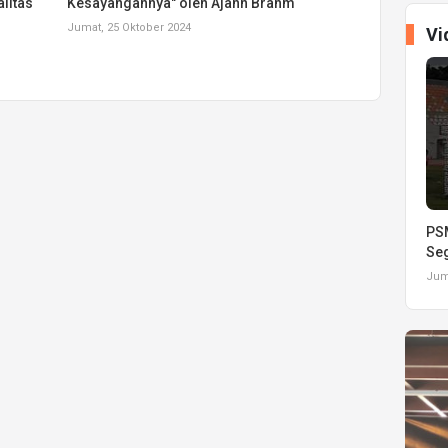
litas
Kesayangannya" oleh Ajahn Brahm
Jumat, 25 Oktober 2024
Vi
PSM
Seg
Juma