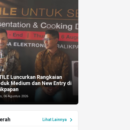
TA
TILE Luncurkan Rangkaian
oduk Medium dan New Entry di
ikpapan
s, 06 Agustus 2026
erah
chevron_right
Lihat Lainnya