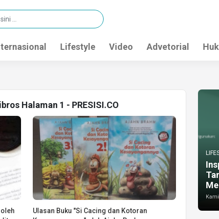
nternasional
Lifestyle
Video
Advetorial
Huk
libros Halaman 1 - PRESISI.CO
LIFE
Ins
Ta
Me
Kamis
 oleh
Ulasan Buku "Si Cacing dan Kotoran