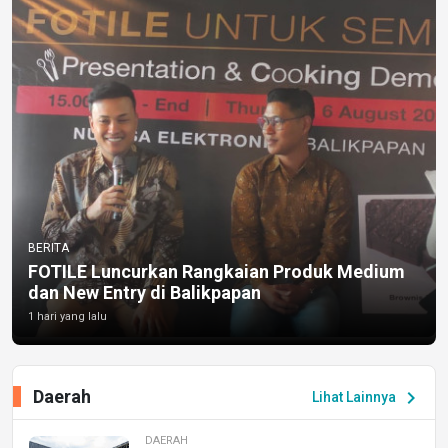
BERITA
FOTILE Luncurkan Rangkaian Produk Medium
dan New Entry di Balikpapan
1 hari yang lalu
Daerah
chevron_right
Lihat Lainnya
DAERAH