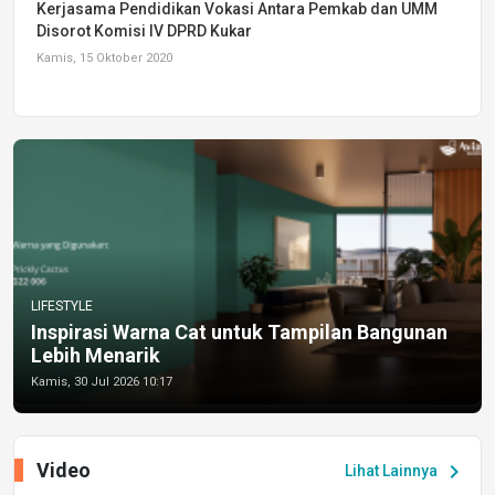
Kerjasama Pendidikan Vokasi Antara Pemkab dan UMM
Disorot Komisi IV DPRD Kukar
Kamis, 15 Oktober 2020
LIFESTYLE
Inspirasi Warna Cat untuk Tampilan Bangunan
Lebih Menarik
Kamis, 30 Jul 2026 10:17
Video
chevron_right
Lihat Lainnya