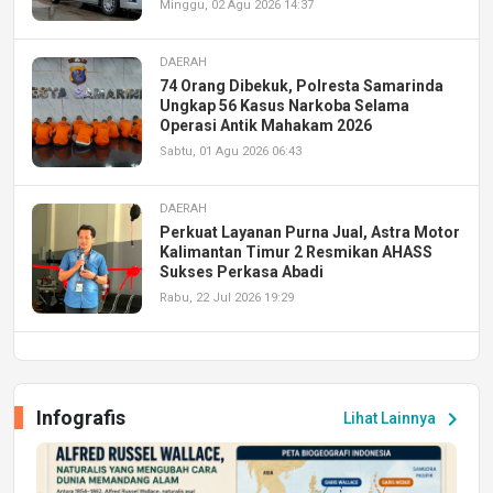
Minggu, 02 Agu 2026 14:37
DAERAH
74 Orang Dibekuk, Polresta Samarinda
Ungkap 56 Kasus Narkoba Selama
Operasi Antik Mahakam 2026
Sabtu, 01 Agu 2026 06:43
DAERAH
Perkuat Layanan Purna Jual, Astra Motor
Kalimantan Timur 2 Resmikan AHASS
Sukses Perkasa Abadi
Rabu, 22 Jul 2026 19:29
DAERAH
UPA PERKASA Universitas Mulawarman
Laksanakan Job Fair Batch II, Hadirkan
Infografis
chevron_right
Lihat Lainnya
Peluang Kerja dan Magang
Jumat, 17 Jul 2026 22:30