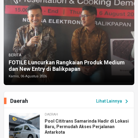
BERITA
FOTILE Luncurkan Rangkaian Produk Medium
dan New Entry di Balikpapan
Kamis, 06 Agustus 2026
Daerah
chevron_right
Lihat Lainnya
DAERAH
Pool Cititrans Samarinda Hadir di Lokasi
Baru, Permudah Akses Perjalanan
Antarkota