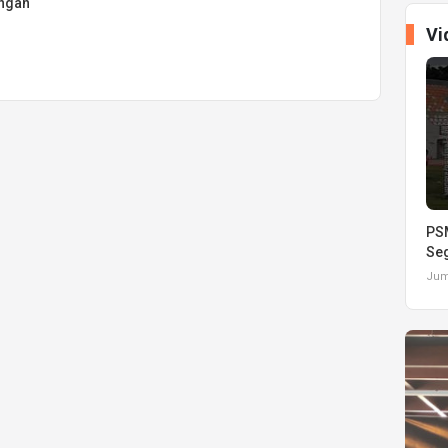
angan
Vi
PSM
Seg
Juma