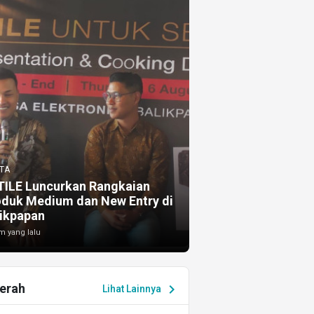
TA
TILE Luncurkan Rangkaian
oduk Medium dan New Entry di
ikpapan
m yang lalu
erah
chevron_right
Lihat Lainnya