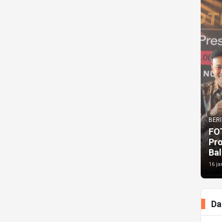
BERI
FO
Pr
Bal
16 ja
Da