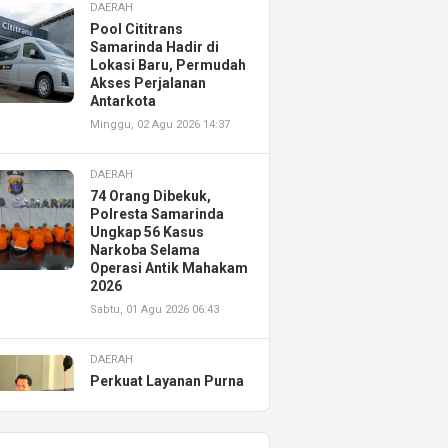
DAERAH
Pool Cititrans
Samarinda Hadir di
Lokasi Baru, Permudah
Akses Perjalanan
Antarkota
Minggu, 02 Agu 2026 14:37
DAERAH
74 Orang Dibekuk,
Polresta Samarinda
Ungkap 56 Kasus
Narkoba Selama
Operasi Antik Mahakam
2026
Sabtu, 01 Agu 2026 06:43
DAERAH
Perkuat Layanan Purna
Jual, Astra Motor
Kalimantan Timur 2
Resmikan AHASS