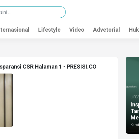
nternasional
Lifestyle
Video
Advetorial
Huk
nsparansi CSR Halaman 1 - PRESISI.CO
LIFE
Ins
Ta
Me
Kamis