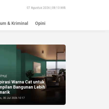
07 Agustus 2026 | 08:13 WIB
um & Kriminal
Opini
STYLE
pirasi Warna Cat untuk
mpilan Bangunan Lebih
narik
, 30 Jul 2026 10:17