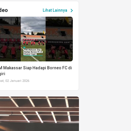
deo
chevron_right
Lihat Lainnya
 Makassar Siap Hadapi Borneo FC di
iri
t, 02 Januari 2026