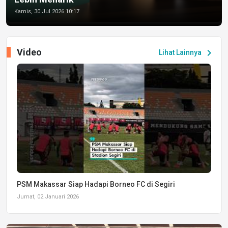
Kamis, 30 Jul 2026 10:17
Video
chevron_right
Lihat Lainnya
PSM Makassar Siap Hadapi Borneo FC di Segiri
Jumat, 02 Januari 2026