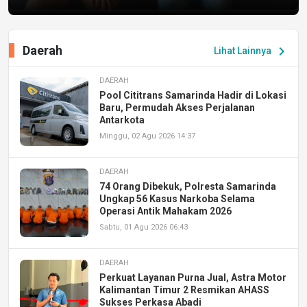
Daerah
chevron_right
Lihat Lainnya
DAERAH
Pool Cititrans Samarinda Hadir di Lokasi
Baru, Permudah Akses Perjalanan
Antarkota
Minggu, 02 Agu 2026 14:37
DAERAH
74 Orang Dibekuk, Polresta Samarinda
Ungkap 56 Kasus Narkoba Selama
Operasi Antik Mahakam 2026
Sabtu, 01 Agu 2026 06:43
DAERAH
Perkuat Layanan Purna Jual, Astra Motor
Kalimantan Timur 2 Resmikan AHASS
Sukses Perkasa Abadi