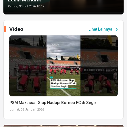
Kamis, 30 Jul 2026 10:17
Video
chevron_right
Lihat Lainnya
PSM Makassar Siap Hadapi Borneo FC di Segiri
Jumat, 02 Januari 2026