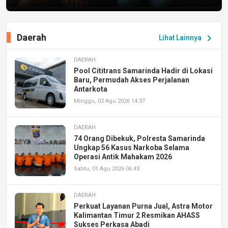
Daerah
chevron_right
Lihat Lainnya
DAERAH
Pool Cititrans Samarinda Hadir di Lokasi
Baru, Permudah Akses Perjalanan
Antarkota
Minggu, 02 Agu 2026 14:37
DAERAH
74 Orang Dibekuk, Polresta Samarinda
Ungkap 56 Kasus Narkoba Selama
Operasi Antik Mahakam 2026
Sabtu, 01 Agu 2026 06:43
DAERAH
Perkuat Layanan Purna Jual, Astra Motor
Kalimantan Timur 2 Resmikan AHASS
Sukses Perkasa Abadi