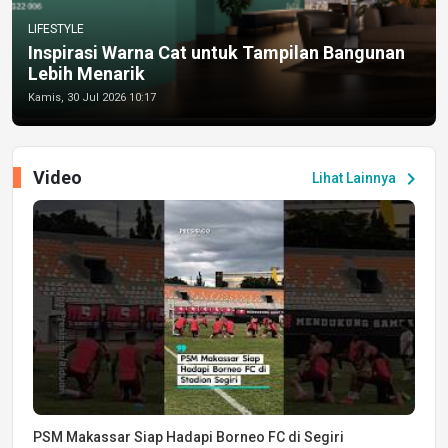
LIFESTYLE
Inspirasi Warna Cat untuk Tampilan Bangunan
Lebih Menarik
Kamis, 30 Jul 2026 10:17
Video
chevron_right
Lihat Lainnya
PSM Makassar Siap Hadapi Borneo FC di Segiri