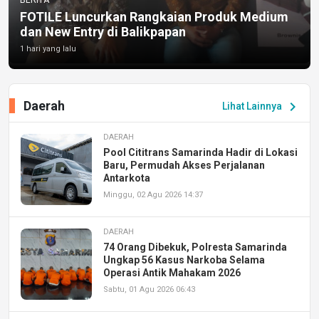
FOTILE Luncurkan Rangkaian Produk Medium
dan New Entry di Balikpapan
1 hari yang lalu
Daerah
chevron_right
Lihat Lainnya
DAERAH
Pool Cititrans Samarinda Hadir di Lokasi
Baru, Permudah Akses Perjalanan
Antarkota
Minggu, 02 Agu 2026 14:37
DAERAH
74 Orang Dibekuk, Polresta Samarinda
Ungkap 56 Kasus Narkoba Selama
Operasi Antik Mahakam 2026
Sabtu, 01 Agu 2026 06:43