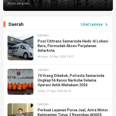
20 jam yang lalu
Daerah
chevron_right
Lihat Lainnya
DAERAH
Pool Cititrans Samarinda Hadir di Lokasi
Baru, Permudah Akses Perjalanan
Antarkota
Minggu, 02 Agu 2026 14:37
DAERAH
74 Orang Dibekuk, Polresta Samarinda
Ungkap 56 Kasus Narkoba Selama
Operasi Antik Mahakam 2026
Sabtu, 01 Agu 2026 06:43
DAERAH
Perkuat Layanan Purna Jual, Astra Motor
Kalimantan Timur 2 Resmikan AHASS