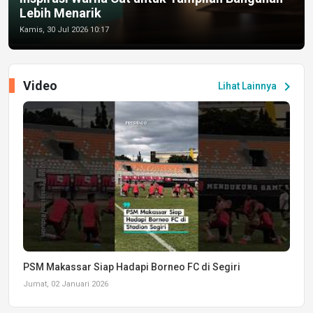
Lebih Menarik
Kamis, 30 Jul 2026 10:17
Video
chevron_right
Lihat Lainnya
PSM Makassar Siap Hadapi Borneo FC di Segiri
Jumat, 02 Januari 2026